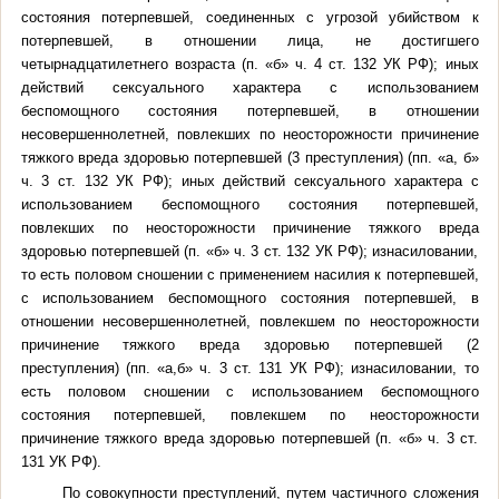
состояния потерпевшей, соединенных с угрозой убийством к
потерпевшей, в отношении лица, не достигшего
четырнадцатилетнего возраста (п. «б» ч. 4 ст. 132 УК РФ); иных
действий сексуального характера с использованием
беспомощного состояния потерпевшей, в отношении
несовершеннолетней, повлекших по неосторожности причинение
тяжкого вреда здоровью потерпевшей (3 преступления)
(пп. «а, б»
ч. 3 ст. 132 УК РФ); иных действий сексуального характера с
использованием беспомощного состояния потерпевшей,
повлекших по неосторожности причинение тяжкого вреда
здоровью потерпевшей (п. «б» ч. 3 ст. 132 УК РФ); изнасиловании,
то есть половом сношении с применением насилия к потерпевшей,
с использованием беспомощного состояния потерпевшей, в
отношении несовершеннолетней, повлекшем по неосторожности
причинение тяжкого вреда здоровью потерпевшей (2
преступления)
(пп. «а,б» ч. 3 ст. 131 УК РФ); изнасиловании, то
есть половом сношении с использованием беспомощного
состояния потерпевшей, повлекшем по неосторожности
причинение тяжкого вреда здоровью потерпевшей (п. «б» ч. 3 ст.
131 УК РФ).
По совокупности преступлений, путем частичного сложения