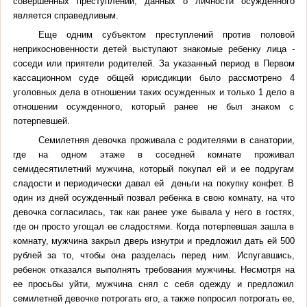
совершенных преступлений, данных о личности осужденного
является справедливым.
Еще одним субъектом преступлений против половой
неприкосновенности детей выступают знакомые ребенку лица -
соседи или приятели родителей. За указанный период в Первом
кассационном суде общей юрисдикции было рассмотрено 4
уголовных дела в отношении таких осужденных и только 1 дело в
отношении осужденного, который ранее не был знаком с
потерпевшей.
Семилетняя девочка проживала с родителями в санатории,
где на одном этаже в соседней комнате проживал
семидесятилетний мужчина, который покупал ей и ее подругам
сладости и периодически давал ей деньги на покупку конфет. В
один из дней осужденный позвал ребенка в свою комнату, на что
девочка согласилась, так как ранее уже бывала у него в гостях,
где он просто угощал ее сладостями. Когда потерпевшая зашла в
комнату, мужчина закрыл дверь изнутри и предложил дать ей 500
рублей за то, чтобы она разделась перед ним. Испугавшись,
ребенок отказался выполнять требования мужчины. Несмотря на
ее просьбы уйти, мужчина снял с себя одежду и предложил
семилетней девочке потрогать его, а также попросил потрогать ее,