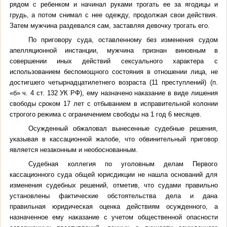
рядом с ребенком и начинал руками трогать ее за ягодицы и
грудь, а потом снимал с нее одежду, продолжая свои действия.
Затем мужчина раздевался сам, заставляя девочку трогать его.
По приговору суда, оставленному без изменения судом
апелляционной инстанции, мужчина признан виновным в
совершении иных действий сексуального характера с
использованием беспомощного состояния в отношении лица, не
достигшего четырнадцатилетнего возраста (11 преступлений) (п.
«б» ч. 4 ст. 132 УК РФ), ему назначено наказание в виде лишения
свободы сроком 17 лет с отбыванием в исправительной колонии
строгого режима с ограничением свободы на 1 год 6 месяцев.
Осужденный обжаловал вынесенные судебные решения,
указывая в кассационной жалобе, что обвинительный приговор
является незаконным и необоснованным.
Судебная коллегия по уголовным делам Первого
кассационного суда общей юрисдикции не нашла оснований для
изменения судебных решений, отметив, что судами правильно
установлены фактические обстоятельства дела и дана
правильная юридическая оценка действиям осужденного, а
назначенное ему наказание с учетом общественной опасности