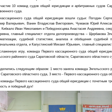
участие 10 команд судов общей юрисдикции и арбитражных судов Сар
военного суда.
кассационного суда общей юрисдикции вошли судьи: Погодин Серг
мир Валерьевич, Ванин Владислав Викторович, Чумаков Юрий Алексан
, Кибкало Иван Николаевич и Победоносцева Анастасия Андреевна, секр
ревна, главный специалист отдела делопроизводства – Щербакова Эл
матизации, судебной статистики, анализа и обобщения судебной п
ачальника отдела, и Капустинский Михаил Юрьевич, главный специалис
слаженную игру, команда Первого кассационного суда общей юрисди
сского районного суда Саратовской области, Саратовского областного с
еделились следующим образом: 1 место заняла команда Энгельсского р
а Саратовского областного суда, 3 место - Первого кассационного суда 
команды Первого кассационного суда общей юрисдикции с почетным тр
вость и победный дух!