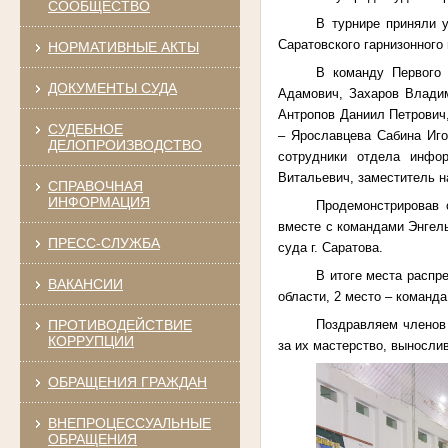
СООБЩЕСТВО
В турнире приняли 
Саратовского гарнизонного 
НОРМАТИВНЫЕ АКТЫ
В команду Первого 
ДОКУМЕНТЫ СУДА
Адамович, Захаров Влади
Антропов Даниил Петрович
СУДЕБНОЕ
– Ярославцева Сабина Иго
ДЕЛОПРОИЗВОДСТВО
сотрудники отдела инфор
Витальевич, заместитель н
СПРАВОЧНАЯ
ИНФОРМАЦИЯ
Продемонстрировав 
вместе с командами Энгель
ПРЕСС-СЛУЖБА
суда г. Саратова.
В итоге места распр
ВАКАНСИИ
области, 2 место – команд
Поздравляем членов 
ПРОТИВОДЕЙСТВИЕ
КОРРУПЦИИ
за их мастерство, выносли
ОБРАЩЕНИЯ ГРАЖДАН
ВНЕПРОЦЕССУАЛЬНЫЕ
ОБРАЩЕНИЯ