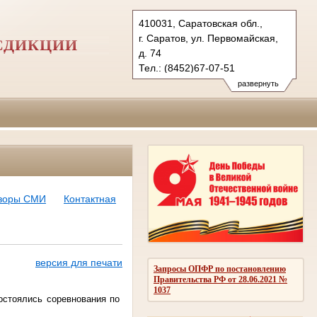
410031, Саратовская обл.,
г. Саратов, ул. Первомайская,
СДИКЦИИ
д. 74
Тел.: (8452)67-07-51
(8452)98-28-84
развернуть
(8452)98-33-51
1kas@sudrf.ru
бзоры СМИ
Контактная
версия для печати
Запросы ОПФР по постановлению
Правительства РФ от 28.06.2021 №
1037
остоялись соревнования по