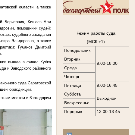
атовской области, а также
..
ей Борисович, Кишаев Али
дрович, помощники судей:
Режим работы суда
етарь судебного заседания
ьвира Эльдаровна, а также
(МСК +1)
рактики: Губанов Дмитрий
Понедельник
т.
Вторник
кции вышла в финал Кубка
9:00-18:00
Среда
уда и Заводского районного
Четверг
айонного суда Саратовской
Пятница
9:00-16:45
общей юрисдикции.
Суббота
етьим местом и благодарим
Выходной
Воскресенье
Перерыв
13:00-13:45