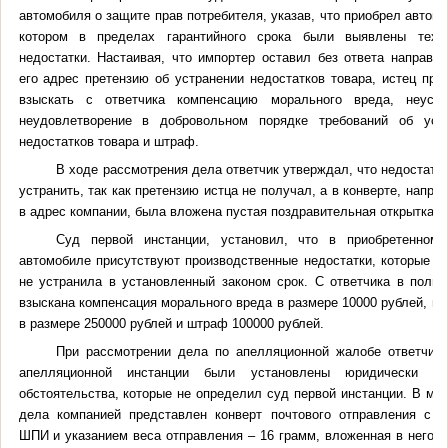
автомобиля о защите прав потребителя, указав, что приобрел автомо
котором в пределах гарантийного срока были выявлены техни
недостатки. Настаивая, что импортер оставил без ответа направл
его адрес претензию об устранении недостатков товара, истец про
взыскать с ответчика компенсацию морального вреда, неусто
неудовлетворение в добровольном порядке требований об уст
недостатков товара и штраф.
В ходе рассмотрения дела ответчик утверждал, что недостатки
устранить, так как претензию истца не получал, а в конверте, напра
в адрес компании, была вложена пустая поздравительная открытка.
Суд первой инстанции, установил, что в приобретенном
автомобиле присутствуют производственные недостатки, которые к
не устранила в установленный законом срок. С ответчика в польз
взыскана компенсация морального вреда в размере 10000 рублей, не
в размере 250000 рублей и штраф 100000 рублей.
При рассмотрении дела по апелляционной жалобе ответчик
апелляционной инстанции были установлены юридически зн
обстоятельства, которые не определил суд первой инстанции. В ма
дела компанией представлен конверт почтового отправления с 
ШПИ и указанием веса отправления – 16 грамм, вложенная в него о