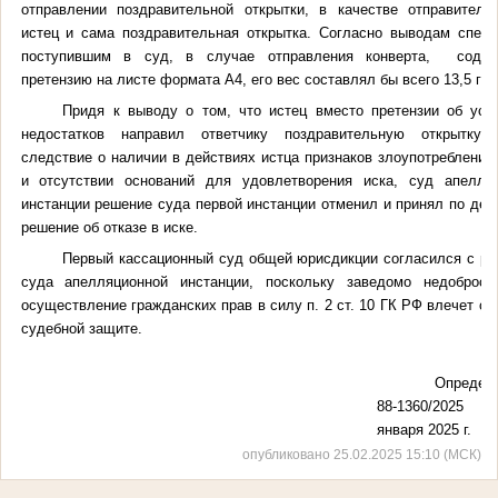
отправлении поздравительной открытки, в качестве отправителя
истец и сама поздравительная открытка. Согласно выводам специ
поступившим в суд, в случае отправления конверта, содер
претензию на листе формата А4, его вес составлял бы всего 13,5 гр
Придя к выводу о том, что истец вместо претензии об уст
недостатков направил ответчику поздравительную открытку,
следствие о наличии в действиях истца признаков злоупотребления
и отсутствии оснований для удовлетворения иска, суд апелля
инстанции решение суда первой инстанции отменил и принял по дел
решение об отказе в иске.
Первый кассационный суд общей юрисдикции согласился с р
суда апелляционной инстанции, поскольку заведомо недобросо
осуществление гражданских прав в силу п. 2 ст. 10 ГК РФ влечет отк
судебной защите.
Определен
88-1360/2025
января 2025 г.
опубликовано 25.02.2025 15:10 (МСК)