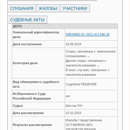
СЛУШАНИЯ
ЖАЛОБЫ
УЧАСТНИКИ
СУДЕБНЫЕ АКТЫ
ДЕЛО
Уникальный идентификатор
50RS0002-01-2022-011340-30
дела
Дата поступления
16.09.2024
Споры, связанные с земельными
отношениями →
Другие споры, связанные с
Категория дела
землепользованием →
В иных случаях, связанных с
землепользованием
Вид обжалуемого судебного
Судебное РЕШЕНИЕ
акта
Из Верховного Суда
нет
Российской Федерации
Судья
Шостак Р.Н.
Дата рассмотрения
23.10.2024
Жалоба / представление
Результат рассмотрения
ОСТАВЛЕНО БЕЗ
УДОВЛЕТВОРЕНИЯ