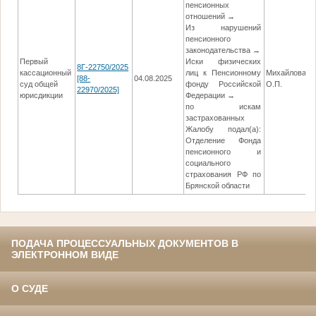
пенсионных
отношений →
Из нарушений
пенсионного
законодательства →
Первый
Иски физических
8Г-22750/2025
кассационный
лиц к Пенсионному
Михайлова
[88-
04.08.2025
1
суд общей
фонду Российской
О.П.
22970/2025]
юрисдикции
Федерации →
по искам
застрахованных
Жалобу подал(а):
Отделение Фонда
пенсионного и
социального
страхования РФ по
Брянской области
ПОДАЧА ПРОЦЕССУАЛЬНЫХ ДОКУМЕНТОВ В
ЭЛЕКТРОННОМ ВИДЕ
О СУДЕ