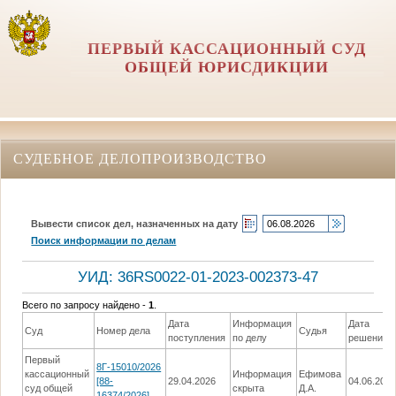
ПЕРВЫЙ КАССАЦИОННЫЙ СУД
ОБЩЕЙ ЮРИСДИКЦИИ
СУДЕБНОЕ ДЕЛОПРОИЗВОДСТВО
Вывести список дел, назначенных на дату
Поиск информации по делам
УИД: 36RS0022-01-2023-002373-47
Всего по запросу найдено -
1
.
Дата
Информация
Дата
Суд
Номер дела
Судья
поступления
по делу
решения
Первый
8Г-15010/2026
кассационный
Информация
Ефимова
[88-
29.04.2026
04.06.202
суд общей
скрыта
Д.А.
16374/2026]