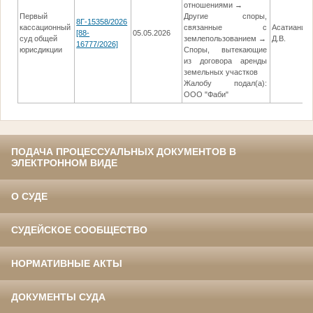
отношениями →
Первый
Другие споры,
8Г-15358/2026
кассационный
связанные с
Асатиани
[88-
05.05.2026
суд общей
землепользованием →
Д.В.
16777/2026]
юрисдикции
Споры, вытекающие
из договора аренды
земельных участков
Жалобу подал(а):
ООО "Фаби"
ПОДАЧА ПРОЦЕССУАЛЬНЫХ ДОКУМЕНТОВ В
ЭЛЕКТРОННОМ ВИДЕ
О СУДЕ
СУДЕЙСКОЕ СООБЩЕСТВО
НОРМАТИВНЫЕ АКТЫ
ДОКУМЕНТЫ СУДА