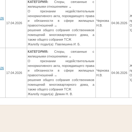
КАТЕГОРИЯ:
Споры, связанные с
жилищными отношениями →
О признании недействительным
ненормативного акта, порождающего права
Ж
026
и обязанности в сфере жилищных
Чернова
п
17.04.2026
04.06.2026
правоотношений →
Н.В.
О
]
решения общего собрания собственников
У
помещений многоквартирного дома, а
также общего собрания ТСЖ
Жалобу подал(а): Павлишина И. Б.
КАТЕГОРИЯ:
Споры, связанные с
жилищными отношениями →
О признании недействительным
ненормативного акта, порождающего права
Ж
026
и обязанности в сфере жилищных
Чернова
п
17.04.2026
04.06.2026
правоотношений →
Н.В.
О
]
решения общего собрания собственников
У
помещений многоквартирного дома, а
также общего собрания ТСЖ
Жалобу подал(а): Демин Н. В.