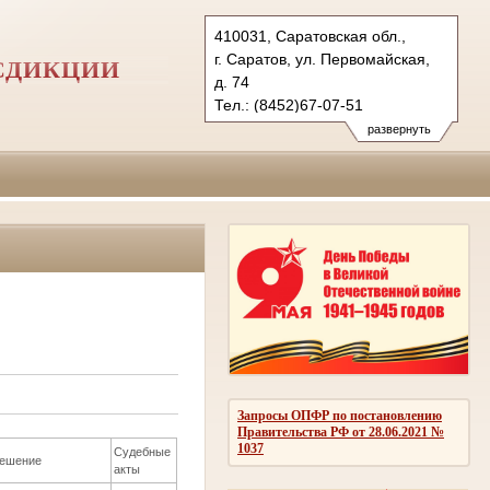
410031, Саратовская обл.,
г. Саратов, ул. Первомайская,
СДИКЦИИ
д. 74
Тел.: (8452)67-07-51
(8452)98-28-84
развернуть
(8452)98-33-51
1kas@sudrf.ru
Запросы ОПФР по постановлению
Правительства РФ от 28.06.2021 №
1037
Судебные
ешение
акты