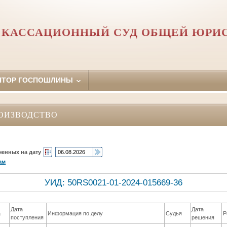
 КАССАЦИОННЫЙ СУД ОБЩЕЙ ЮРИ
ЯТОР ГОСПОШЛИНЫ
ОИЗВОДСТВО
ченных на дату
ам
УИД: 50RS0021-01-2024-015669-36
Дата
Дата
а
Информация по делу
Судья
Р
поступления
решения