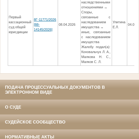
наследственными
отношениями →
Споры,
Первый
связанные с
8Г-11771/2026
кассационный
наследованием
Улитина
[88-
08.04.2026
04.06.
суд общей
имущества →
Е.Л.
14145/2026]
юрисдикции
иные, связанные
с наследованием
имущества
Жалобу подал(а):
Коновальчук Л. А.,
Малкова Н. С.,
Малков С. Л.
ПОДАЧА ПРОЦЕССУАЛЬНЫХ ДОКУМЕНТОВ В
ЭЛЕКТРОННОМ ВИДЕ
О СУДЕ
СУДЕЙСКОЕ СООБЩЕСТВО
НОРМАТИВНЫЕ АКТЫ