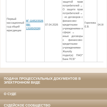
защитой прав
потребителей →
О защите прав
потребителей →
- из договоров с
Первый
8Г-11652/2026
финансово-
кассационный
Горелова
[88-
07.04.2026
кредитными
04.06.2
суд общей
Е.В.
13183/2026]
учреждениями в
юрисдикции
сфере: →
иные договоры
с финансово-
кредитными
учреждениями
Жалобу
подал(а): ПАО"
Банк ПСБ"
ПОДАЧА ПРОЦЕССУАЛЬНЫХ ДОКУМЕНТОВ В
ЭЛЕКТРОННОМ ВИДЕ
О СУДЕ
СУДЕЙСКОЕ СООБЩЕСТВО