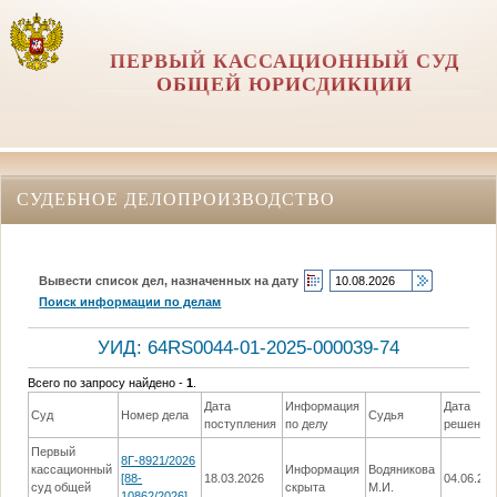
ПЕРВЫЙ КАССАЦИОННЫЙ СУД
ОБЩЕЙ ЮРИСДИКЦИИ
СУДЕБНОЕ ДЕЛОПРОИЗВОДСТВО
Вывести список дел, назначенных на дату
Поиск информации по делам
УИД: 64RS0044-01-2025-000039-74
Всего по запросу найдено -
1
.
Дата
Информация
Дата
Суд
Номер дела
Судья
поступления
по делу
решения
Первый
8Г-8921/2026
кассационный
Информация
Водяникова
[88-
18.03.2026
04.06.20
суд общей
скрыта
М.И.
10862/2026]