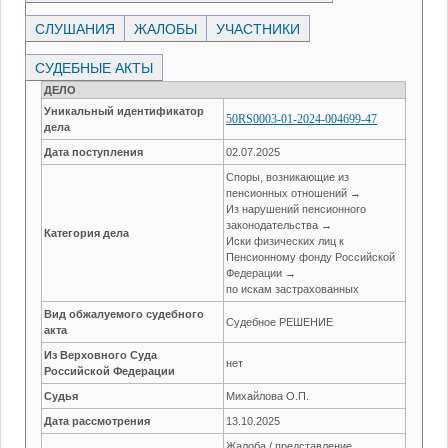
СЛУШАНИЯ
ЖАЛОБЫ
УЧАСТНИКИ
СУДЕБНЫЕ АКТЫ
ДЕЛО
Уникальный идентификатор
50RS0003-01-2024-004699-47
дела
Дата поступления
02.07.2025
Споры, возникающие из
пенсионных отношений →
Из нарушений пенсионного
законодательства →
Категория дела
Иски физических лиц к
Пенсионному фонду Российской
Федерации →
по искам застрахованных
Вид обжалуемого судебного
Судебное РЕШЕНИЕ
акта
Из Верховного Суда
нет
Российской Федерации
Судья
Михайлова О.П.
Дата рассмотрения
13.10.2025
Жалоба / представление