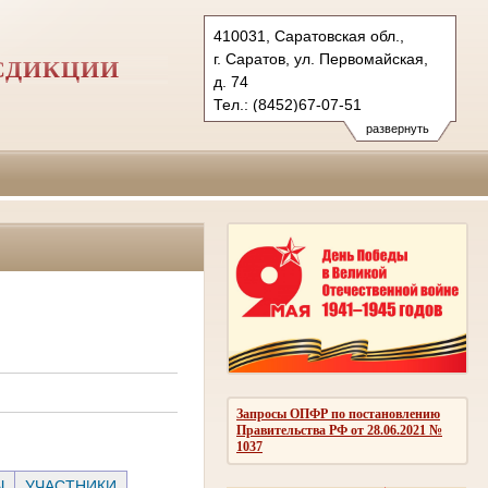
410031, Саратовская обл.,
г. Саратов, ул. Первомайская,
СДИКЦИИ
д. 74
Тел.: (8452)67-07-51
(8452)98-28-84
развернуть
(8452)98-33-51
1kas@sudrf.ru
Запросы ОПФР по постановлению
Правительства РФ от 28.06.2021 №
1037
Ы
УЧАСТНИКИ