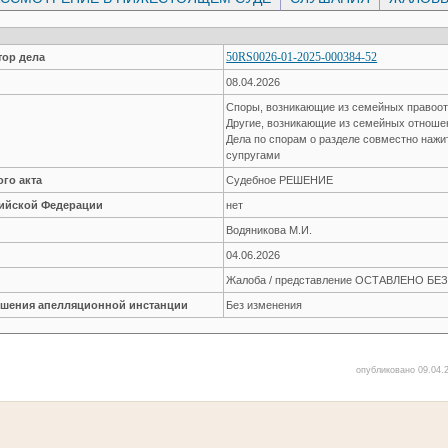
50RS0026-01-2025-000384-52
ор дела
08.04.2026
Споры, возникающие из семейных правоо
Другие, возникающие из семейных отнош
Дела по спорам о разделе совместно наж
супругами
го акта
Судебное РЕШЕНИЕ
сийской Федерации
нет
Водяникова М.И.
04.06.2026
Жалоба / представление ОСТАВЛЕНО Б
решения апелляционной инстанции
Без изменения
опубликовано 09.04.2