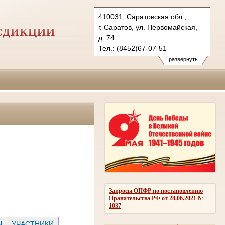
410031, Саратовская обл.,
г. Саратов, ул. Первомайская,
СДИКЦИИ
д. 74
Тел.: (8452)67-07-51
(8452)98-28-84
развернуть
(8452)98-33-51
1kas@sudrf.ru
Запросы ОПФР по постановлению
Правительства РФ от 28.06.2021 №
1037
Ы
УЧАСТНИКИ