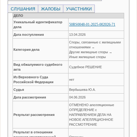
СЛУШАНИЯ
ЖАЛОБЫ
УЧАСТНИКИ
ДЕЛО
Уникальный идентификатор
50RS0048-01-2025-002026-71
дела
Дата поступления
13.04.2026
Споры, связанные с жилищными
отношениями →
Категория дела
Другие жилищные споры →
Иные жилищные споры
Вид обжалуемого судебного
Судебное РЕШЕНИЕ
акта
Из Верховного Суда
нет
Российской Федерации
Судья
Вербышева Ю.А.
Дата рассмотрения
04.06.2026
ОТМЕНЕНО апелляционные
ОПРЕДЕЛЕНИЕ с
Результат рассмотрения
НАПРАВЛЕНИЕМ ДЕЛА НА
НОВОЕ АПЕЛЛЯЦИОННОЕ
РАССМОТРЕНИЕ
Результат в отношении
решения апелляционной
Отменен