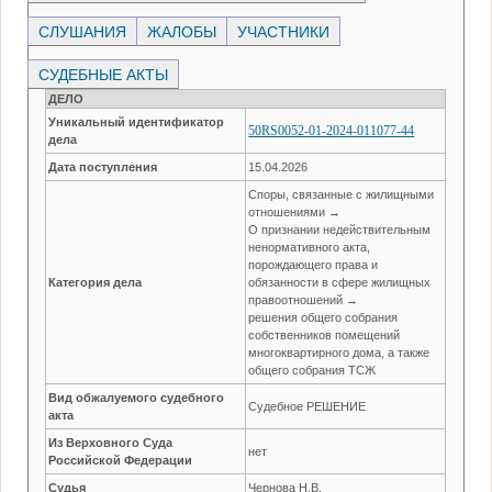
СЛУШАНИЯ
ЖАЛОБЫ
УЧАСТНИКИ
СУДЕБНЫЕ АКТЫ
ДЕЛО
Уникальный идентификатор
50RS0052-01-2024-011077-44
дела
Дата поступления
15.04.2026
Споры, связанные с жилищными
отношениями →
О признании недействительным
ненормативного акта,
порождающего права и
Категория дела
обязанности в сфере жилищных
правоотношений →
решения общего собрания
собственников помещений
многоквартирного дома, а также
общего собрания ТСЖ
Вид обжалуемого судебного
Судебное РЕШЕНИЕ
акта
Из Верховного Суда
нет
Российской Федерации
Судья
Чернова Н.В.