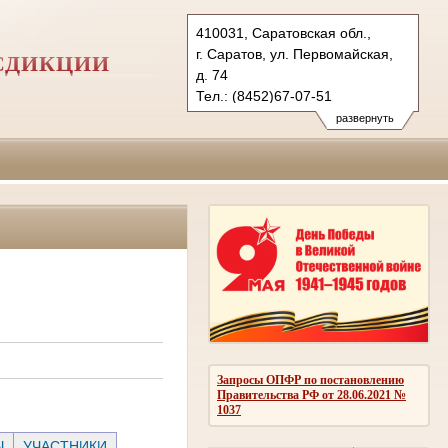
410031, Саратовская обл.,
г. Саратов, ул. Первомайская,
СДИКЦИИ
д. 74
Тел.: (8452)67-07-51
(8452)98-28-84
развернуть
(8452)98-33-51
1kas@sudrf.ru
Запросы ОПФР по постановлению
Правительства РФ от 28.06.2021 №
1037
Ы
УЧАСТНИКИ