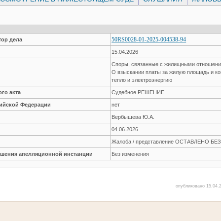
50RS0028-01-2025-004538-94
ор дела
15.04.2026
Споры, связанные с жилищными отношен
О взыскании платы за жилую площадь и к
тепло и электроэнергию
го акта
Судебное РЕШЕНИЕ
сийской Федерации
нет
Вербышева Ю.А.
04.06.2026
Жалоба / представление ОСТАВЛЕНО Б
решения апелляционной инстанции
Без изменения
опубликовано 15.04.2