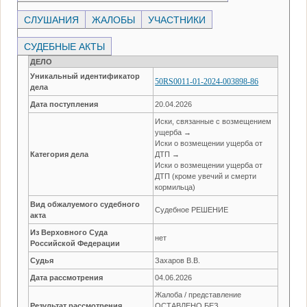
СЛУШАНИЯ
ЖАЛОБЫ
УЧАСТНИКИ
СУДЕБНЫЕ АКТЫ
ДЕЛО
Уникальный идентификатор
50RS0011-01-2024-003898-86
дела
Дата поступления
20.04.2026
Иски, связанные с возмещением
ущерба →
Иски о возмещении ущерба от
Категория дела
ДТП →
Иски о возмещении ущерба от
ДТП (кроме увечий и смерти
кормильца)
Вид обжалуемого судебного
Судебное РЕШЕНИЕ
акта
Из Верховного Суда
нет
Российской Федерации
Судья
Захаров В.В.
Дата рассмотрения
04.06.2026
Жалоба / представление
Результат рассмотрения
ОСТАВЛЕНО БЕЗ