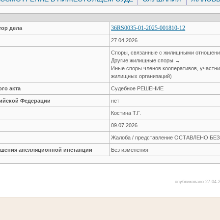
36RS0035-01-2025-001810-12
ор дела
27.04.2026
Споры, связанные с жилищными отношен
Другие жилищные споры →
Иные споры членов кооперативов, участн
жилищных организаций)
го акта
Судебное РЕШЕНИЕ
сийской Федерации
нет
Костина Т.Г.
09.07.2026
Жалоба / представление ОСТАВЛЕНО Б
решения апелляционной инстанции
Без изменения
опубликовано 27.04.2