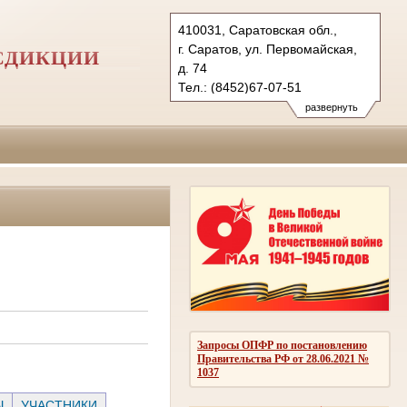
410031, Саратовская обл.,
г. Саратов, ул. Первомайская,
СДИКЦИИ
д. 74
Тел.: (8452)67-07-51
(8452)98-28-84
развернуть
(8452)98-33-51
1kas@sudrf.ru
Запросы ОПФР по постановлению
Правительства РФ от 28.06.2021 №
1037
Ы
УЧАСТНИКИ