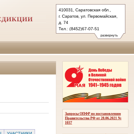
410031, Саратовская обл.,
г. Саратов, ул. Первомайская,
СДИКЦИИ
д. 74
Тел.: (8452)67-07-51
(8452)98-28-84
развернуть
(8452)98-33-51
1kas@sudrf.ru
Запросы ОПФР по постановлению
Правительства РФ от 28.06.2021 №
1037
Ы
УЧАСТНИКИ