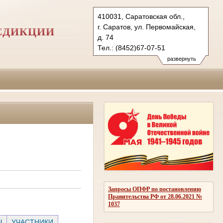
410031, Саратовская обл.,
г. Саратов, ул. Первомайская,
СДИКЦИИ
д. 74
Тел.: (8452)67-07-51
(8452)98-28-84
развернуть
(8452)98-33-51
1kas@sudrf.ru
Запросы ОПФР по постановлению
Правительства РФ от 28.06.2021 №
1037
Ы
УЧАСТНИКИ