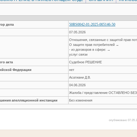
50RS0042-01-2025-005146-50
ор дела
07.05.2026
Отношения, связанные с защитой прав по
О защите прав потребителей →
- из договоров в сфере: →
услуг связи
го акта
Судебное РЕШЕНИЕ
сийской Федерации
нет
Асатиани Д.В.
04.06.2026
Жалоба / представление ОСТАВЛЕНО Б
решения апелляционной инстанции
Без изменения
опубликовано 07.05.2