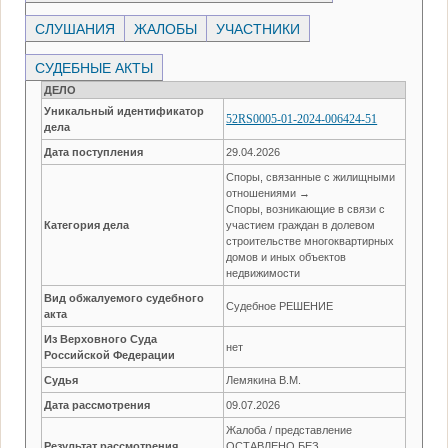
СЛУШАНИЯ
ЖАЛОБЫ
УЧАСТНИКИ
СУДЕБНЫЕ АКТЫ
ДЕЛО
Уникальный идентификатор
52RS0005-01-2024-006424-51
дела
Дата поступления
29.04.2026
Споры, связанные с жилищными
отношениями →
Споры, возникающие в связи с
Категория дела
участием граждан в долевом
строительстве многоквартирных
домов и иных объектов
недвижимости
Вид обжалуемого судебного
Судебное РЕШЕНИЕ
акта
Из Верховного Суда
нет
Российской Федерации
Судья
Лемякина В.М.
Дата рассмотрения
09.07.2026
Жалоба / представление
Результат рассмотрения
ОСТАВЛЕНО БЕЗ