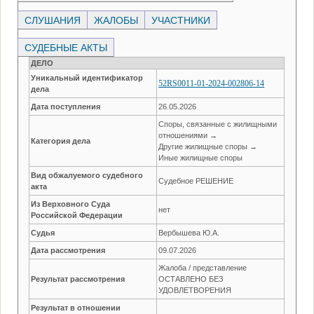
СЛУШАНИЯ
ЖАЛОБЫ
УЧАСТНИКИ
СУДЕБНЫЕ АКТЫ
ДЕЛО
Уникальный идентификатор
52RS0011-01-2024-002806-14
дела
Дата поступления
26.05.2026
Споры, связанные с жилищными
отношениями →
Категория дела
Другие жилищные споры →
Иные жилищные споры
Вид обжалуемого судебного
Судебное РЕШЕНИЕ
акта
Из Верховного Суда
нет
Российской Федерации
Судья
Вербышева Ю.А.
Дата рассмотрения
09.07.2026
Жалоба / представление
Результат рассмотрения
ОСТАВЛЕНО БЕЗ
УДОВЛЕТВОРЕНИЯ
Результат в отношении