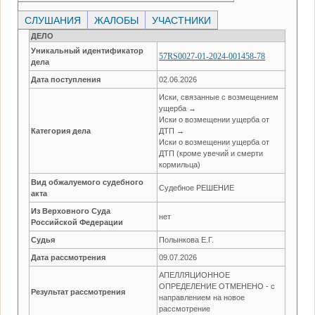
СЛУШАНИЯ
ЖАЛОБЫ
УЧАСТНИКИ
ДЕЛО
Уникальный идентификатор
57RS0027-01-2024-001458-78
дела
Дата поступления
02.06.2026
Иски, связанные с возмещением
ущерба →
Иски о возмещении ущерба от
Категория дела
ДТП →
Иски о возмещении ущерба от
ДТП (кроме увечий и смерти
кормильца)
Вид обжалуемого судебного
Судебное РЕШЕНИЕ
акта
Из Верховного Суда
нет
Российской Федерации
Судья
Полынкова Е.Г.
Дата рассмотрения
09.07.2026
АПЕЛЛЯЦИОННОЕ
ОПРЕДЕЛЕНИЕ ОТМЕНЕНО - с
Результат рассмотрения
направлением на новое
рассмотрение