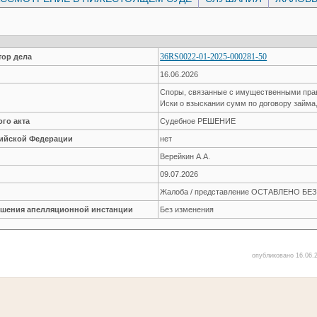
36RS0022-01-2025-000281-50
ор дела
16.06.2026
Споры, связанные с имущественными пр
Иски о взыскании сумм по договору займа
го акта
Судебное РЕШЕНИЕ
сийской Федерации
нет
Верейкин А.А.
09.07.2026
Жалоба / представление ОСТАВЛЕНО Б
решения апелляционной инстанции
Без изменения
опубликовано 16.06.2