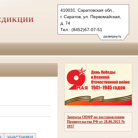
410031, Саратовская обл.,
г. Саратов, ул. Первомайская,
СДИКЦИИ
д. 74
Тел.: (8452)67-07-51
(8452)98-28-84
развернуть
(8452)98-33-51
1kas@sudrf.ru
Запросы ОПФР по постановлению
Правительства РФ от 28.06.2021 №
1037
Ы
УЧАСТНИКИ