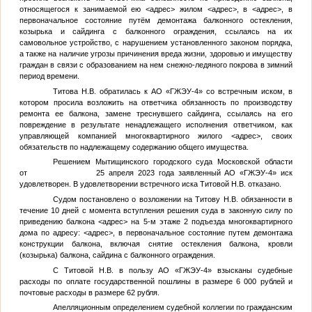
относящегося к занимаемой ею
<адрес>
жилом
<адрес>
, в
<адрес>
, в
первоначальное состояние путём демонтажа балконного остекления,
козырька и сайдинга с балконного ограждения, ссылаясь на их
самовольное устройство, с нарушением установленного законом порядка,
а также на наличие угрозы причинения вреда жизни, здоровью и имуществу
граждан в связи с образованием на нем снежно-ледяного покрова в зимний
период времени.
Титова Н.В. обратилась к АО «ГЖЭУ-4» со встречным иском, в
котором просила возложить на ответчика обязанность по производству
ремонта ее балкона, замене треснувшего сайдинга, ссылаясь на его
повреждение в результате ненадлежащего исполнения ответчиком, как
управляющей компанией многоквартирного жилого
<адрес>
, своих
обязательств по надлежащему содержанию общего имущества.
Решением Мытищинского городского суда Московской области
от 25 апреля 2023 года заявленный АО «ГЖЭУ-4» иск
удовлетворен. В удовлетворении встречного иска Титовой Н.В. отказано.
Судом постановлено о возложении на Титову Н.В. обязанности в
течение 10 дней с момента вступления решения суда в законную силу по
приведению балкона
<адрес>
на 5-м этаже 2 подъезда многоквартирного
дома по адресу:
<адрес>
, в первоначальное состояние путем демонтажа
конструкции балкона, включая снятие остекления балкона, кровли
(козырька) балкона, сайдина с балконного ограждения.
С Титовой Н.В. в пользу АО «ГЖЭУ-4» взысканы судебные
расходы по оплате государственной пошлины в размере 6 000 рублей и
почтовые расходы в размере 62 рубля.
Апелляционным определением судебной коллегии по гражданским