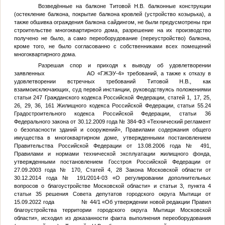
Возведённые на балконе Титовой Н.В. балконные конструкции
(остекление балкона, покрытие балкона кровлей (устройство козырька), а
также обшивка ограждения балкона сайдингом, не были предусмотрены при
строительстве многоквартирного дома, разрешение на их производство
получено не было, а само переоборудование (переустройство) балкона,
кроме того, не было согласованно с собственниками всех помещений
многоквартирного дома.
Разрешая спор и приходя к выводу об удовлетворении
заявленных АО «ГЖЭУ-4» требований, а также к отказу в
удовлетворении встречных требований Титовой Н.В., как
взаимоисключающих, суд первой инстанции, руководствуясь положениями
статьи 247 Гражданского кодекса Российской Федерации, статей 1, 17, 25,
26, 29, 36, 161 Жилищного кодекса Российской Федерации, статьи 55.24
Градостроительного кодекса Российской Федерации, статьи 36
Федерального закона от 30.12.2009 года № 384-ФЗ «Технический регламент
о безопасности зданий и сооружений», Правилами содержания общего
имущества в многоквартирном доме, утвержденными постановлением
Правительства Российской Федерации от 13.08.2006 года № 491,
Правилами и нормами технической эксплуатации жилищного фонда,
утвержденными постановлением Госстроя Российской Федерации от
27.09.2003 года № 170, Статей 4, 28 Закона Московской области от
30.12.2014 года № 191/2014-03 «О регулировании дополнительных
вопросов о благоустройстве Московской области» и статьи 3, пункта 4
статьи 35 решения Совета депутатов городского округа Мытищи от
15.09.2022 года № 44/1 «Об утверждении новой редакции Правил
благоустройства территории городского округа Мытищи Московской
области», исходил из доказанности факта выполнения переоборудования