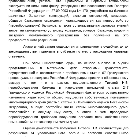
правоотношения, указали, что Правилами и нормами технической
эксплуатации жилищного фонда, утвержденными постановлением Госстроя
Российской Федерации от 27.09.2003 года № 170, устройство на балконах
различных балконных конструкций, включая остеклений, козырьков,
обшивок балконного ограждения, квалифицируется как переустройство
(переоборудование) балконов, а также устанавливается законодательный
запрет на самовольную установку козырьков, эркеров, балконов, лоджий и
застройку межбалконного пространства без получения на это
предварительного разрешения.
Аналогичный запрет содержится и приведенном в судебных актах
законодательстве, принятым в субъекте по месту нахождения квартиры
ответчика.
При этом нижестоящие суды, на основе анализа и оценки
представленных в материалы дела сторонами доказательств,
осуществленной в соответствии с требованиями статьи 67 Гражданского
процессуального кодекса Российской Федерации, пришли к обоснованному
выводу о том, что в рамках осуществленного Титовой Н.В.
переоборудования балкона в нарушение положений статьи 247
Гражданского кодекса Российской Федерации фактически осуществлено
изменение характеристик общего имущества собственников помещений
многоквартирного дома (часть 1 статьи 36 Жилищного кодекса Российской
Федерации), в виде застройки части стены многоквартирного дома,
относящейся к общему имуществу, в связи с чем проведение
переоборудования требовало получение согласия всех собственников
помещений в многоквартирном жилом доме.
Однако доказательств получения Титовой Н.В. соответствующего
разрешения от уполномоченного органа и согласия собственников