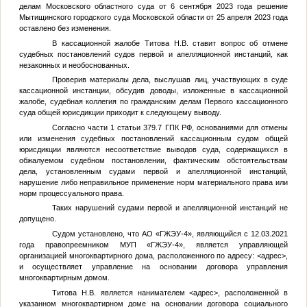
делам Московского областного суда от 6 сентября 2023 года решение
Мытищинского городского суда Московской области от 25 апреля 2023 года
оставлено без изменения.
В кассационной жалобе Титова Н.В. ставит вопрос об отмене
судебных постановлений судов первой и апелляционной инстанций, как
незаконных и необоснованных.
Проверив материалы дела, выслушав лиц, участвующих в суде
кассационной инстанции, обсудив доводы, изложенные в кассационной
жалобе, судебная коллегия по гражданским делам Первого кассационного
суда общей юрисдикции приходит к следующему выводу.
Согласно части 1 статьи 379.7 ГПК РФ, основаниями для отмены
или изменения судебных постановлений кассационным судом общей
юрисдикции являются несоответствие выводов суда, содержащихся в
обжалуемом судебном постановлении, фактическим обстоятельствам
дела, установленным судами первой и апелляционной инстанций,
нарушение либо неправильное применение норм материального права или
норм процессуального права.
Таких нарушений судами первой и апелляционной инстанций не
допущено.
Судом установлено, что АО «ГЖЭУ-4», являющийся с 12.03.2021
года правопреемником МУП «ГЖЭУ-4», является управляющей
организацией многоквартирного дома, расположенного по адресу:
<адрес>
,
и осуществляет управление на основании договора управления
многоквартирным домом.
Титова Н.В. является нанимателем
<адрес>
, расположенной в
указанном многоквартирном доме на основании договора социального