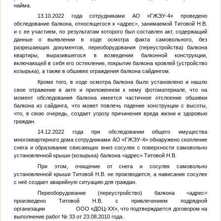
найма.
13.10.2022 года сотрудниками АО «ГЖЭУ-4» проведено
обследование балкона, относящегося к
<адрес>
, занимаемой Титовой Н.В.
и с ее участием, по результатам которого был составлен акт, содержащий
данные о выявлении в ходе осмотра факта самовольного, без
разрешающих документов, переоборудования (переустройства) балкона
квартиры, выразившегося в возведении балконной конструкции,
включающей в себя его остекление, покрытие балкона кровлей (устройство
козырька), а также в обшивке ограждения балкона сайдингом.
Кроме того, в ходе осмотра балкона было установлено и нашло
свое отражение в акте и приложенном к нему фотоматериале, что на
момент обследования балкона имеется частичное отслоение обшивки
балкона из сайдинга, что может повлечь падение конструкции с высоты,
что, в свою очередь, создает угрозу причинения вреда жизни и здоровью
граждан.
14.12.2022 года при обследовании общего имущества
многоквартирного дома сотрудниками АО «ГЖЭУ-4» обнаружено скопление
снега и образование свисающих вниз сосулек с поверхности самовольно
установленной крыши (козырька) балкона
<адрес>
Титовой Н.В.
При этом, очищение от снега и сосулек самовольно
установленной крыши Титовой Н.В. не производится, а нависание сосулек
с неё создает аварийную ситуацию для граждан.
Переоборудование (переустройство) балкона
<адрес>
произведено Титовой Н.В. с привлечением подрядной
организации ООО «ДОЦ-ХХ», что подтверждается договором на
выполнение работ № 33 от 23.08.2010 года.