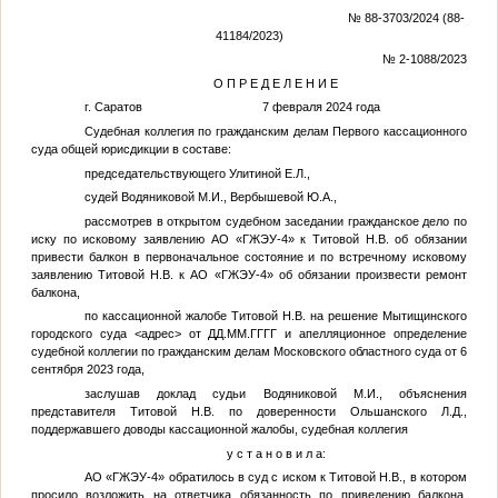
№ 88-3703/2024 (88-
41184/2023)
№ 2-1088/2023
О П Р Е Д Е Л Е Н И Е
г. Саратов 7 февраля 2024 года
Судебная коллегия по гражданским делам Первого кассационного
суда общей юрисдикции в составе:
председательствующего Улитиной Е.Л.,
судей Водяниковой М.И., Вербышевой Ю.А.,
рассмотрев в открытом судебном заседании гражданское дело по
иску по исковому заявлению АО «ГЖЭУ-4» к
Титовой Н.В.
об обязании
привести балкон в первоначальное состояние и по встречному исковому
заявлению
Титовой Н.В.
к АО «ГЖЭУ-4» об обязании произвести ремонт
балкона,
по кассационной жалобе
Титовой Н.В.
на решение Мытищинского
городского суда
<адрес>
от
ДД.ММ.ГГГГ
и апелляционное определение
судебной коллегии по гражданским делам Московского областного суда от 6
сентября 2023 года,
заслушав доклад судьи Водяниковой М.И., объяснения
представителя Титовой Н.В. по доверенности Ольшанского Л.Д.,
поддержавшего доводы кассационной жалобы, судебная коллегия
у с т а н о в и л а:
АО «ГЖЭУ-4» обратилось в суд с иском к Титовой Н.В., в котором
просило возложить на ответчика обязанность по приведению балкона,