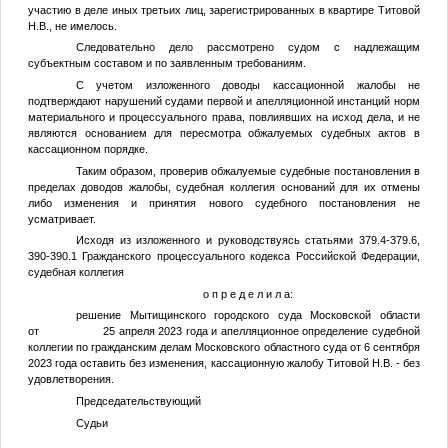
участию в деле иных третьих лиц, зарегистрированных в квартире Титовой
Н.В., не имелось.
Следовательно дело рассмотрено судом с надлежащим
субъектным составом и по заявленным требованиям.
С учетом изложенного доводы кассационной жалобы не
подтверждают нарушений судами первой и апелляционной инстанций норм
материального и процессуального права, повлиявших на исход дела, и не
являются основанием для пересмотра обжалуемых судебных актов в
кассационном порядке.
Таким образом, проверив обжалуемые судебные постановления в
пределах доводов жалобы, судебная коллегия оснований для их отмены
либо изменения и принятия нового судебного постановления не
усматривает.
Исходя из изложенного и руководствуясь статьями 379.4-379.6,
390-390.1 Гражданского процессуального кодекса Российской Федерации,
судебная коллегия
о п р е д е л и л а:
решение Мытищинского городского суда Московской области
от 25 апреля 2023 года и апелляционное определение судебной
коллегии по гражданским делам Московского областного суда от 6 сентября
2023 года оставить без изменения, кассационную жалобу
Титовой Н.В.
- без
удовлетворения.
Председательствующий
Судьи