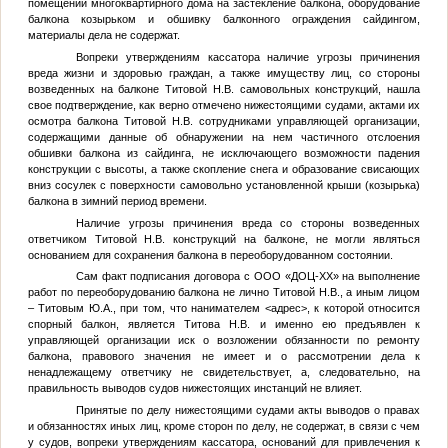
помещений многоквартирного дома на застекление балкона, оборудование
балкона козырьком и обшивку балконного ограждения сайдингом,
материалы дела не содержат.
Вопреки утверждениям кассатора наличие угрозы причинения
вреда жизни и здоровью граждан, а также имуществу лиц, со стороны
возведенных на балконе Титовой Н.В. самовольных конструкций, нашла
свое подтверждение, как верно отмечено нижестоящими судами, актами их
осмотра балкона Титовой Н.В. сотрудниками управляющей организации,
содержащими данные об обнаружении на нем частичного отслоения
обшивки балкона из сайдинга, не исключающего возможности падения
конструкции с высоты, а также скопление снега и образование свисающих
вниз сосулек с поверхности самовольно установленной крыши (козырька)
балкона в зимний период времени.
Наличие угрозы причинения вреда со стороны возведенных
ответчиком Титовой Н.В. конструкций на балконе, не могли являться
основанием для сохранения балкона в переоборудованном состоянии.
Сам факт подписания договора с ООО «ДОЦ-ХХ» на выполнение
работ по переоборудованию балкона не лично Титовой Н.В., а иным лицом
– Титовым Ю.А., при том, что нанимателем
<адрес>
, к которой относится
спорный балкон, является Титова Н.В. и именно ею предъявлен к
управляющей организации иск о возложении обязанности по ремонту
балкона, правового значения не имеет и о рассмотрении дела к
ненадлежащему ответчику не свидетельствует, а, следовательно, на
правильность выводов судов нижестоящих инстанций не влияет.
Принятые по делу нижестоящими судами акты выводов о правах
и обязанностях иных лиц, кроме сторон по делу, не содержат, в связи с чем
у судов, вопреки утверждениям кассатора, оснований для привлечения к