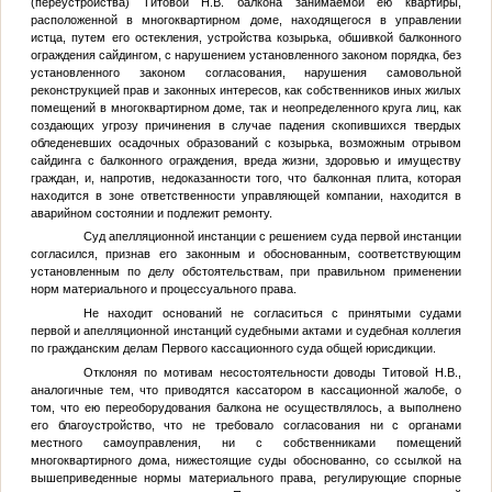
(переустройства) Титовой Н.В. балкона занимаемой ею квартиры,
расположенной в многоквартирном доме, находящегося в управлении
истца, путем его остекления, устройства козырька, обшивкой балконного
ограждения сайдингом, с нарушением установленного законом порядка, без
установленного законом согласования, нарушения самовольной
реконструкцией прав и законных интересов, как собственников иных жилых
помещений в многоквартирном доме, так и неопределенного круга лиц, как
создающих угрозу причинения в случае падения скопившихся твердых
обледеневших осадочных образований с козырька, возможным отрывом
сайдинга с балконного ограждения, вреда жизни, здоровью и имуществу
граждан, и, напротив, недоказанности того, что балконная плита, которая
находится в зоне ответственности управляющей компании, находится в
аварийном состоянии и подлежит ремонту.
Суд апелляционной инстанции с решением суда первой инстанции
согласился, признав его законным и обоснованным, соответствующим
установленным по делу обстоятельствам, при правильном применении
норм материального и процессуального права.
Не находит оснований не согласиться с принятыми судами
первой и апелляционной инстанций судебными актами и судебная коллегия
по гражданским делам Первого кассационного суда общей юрисдикции.
Отклоняя по мотивам несостоятельности доводы Титовой Н.В.,
аналогичные тем, что приводятся кассатором в кассационной жалобе, о
том, что ею переоборудования балкона не осуществлялось, а выполнено
его благоустройство, что не требовало согласования ни с органами
местного самоуправления, ни с собственниками помещений
многоквартирного дома, нижестоящие суды обоснованно, со ссылкой на
вышеприведенные нормы материального права, регулирующие спорные