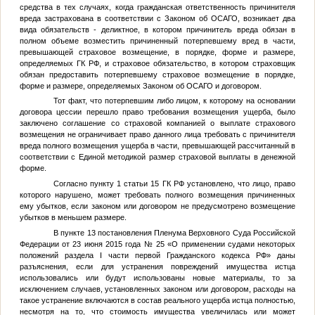
средства в тех случаях, когда гражданская ответственность причинителя
вреда застрахована в соответствии с Законом об ОСАГО, возникает два
вида обязательств - деликтное, в котором причинитель вреда обязан в
полном объеме возместить причиненный потерпевшему вред в части,
превышающей страховое возмещение, в порядке, форме и размере,
определяемых ГК РФ, и страховое обязательство, в котором страховщик
обязан предоставить потерпевшему страховое возмещение в порядке,
форме и размере, определяемых Законом об ОСАГО и договором.
Тот факт, что потерпевшим либо лицом, к которому на основании
договора цессии перешло право требования возмещения ущерба, было
заключено соглашение со страховой компанией о выплате страхового
возмещения не ограничивает право данного лица требовать с причинителя
вреда полного возмещения ущерба в части, превышающей рассчитанный в
соответствии с Единой методикой размер страховой выплаты в денежной
форме.
Согласно пункту 1 статьи 15 ГК РФ установлено, что лицо, право
которого нарушено, может требовать полного возмещения причиненных
ему убытков, если законом или договором не предусмотрено возмещение
убытков в меньшем размере.
В пункте 13 постановления Пленума Верховного Суда Российской
Федерации от 23 июня 2015 года № 25 «О применении судами некоторых
положений раздела I части первой Гражданского кодекса РФ» даны
разъяснения, если для устранения повреждений имущества истца
использовались или будут использованы новые материалы, то за
исключением случаев, установленных законом или договором, расходы на
такое устранение включаются в состав реального ущерба истца полностью,
несмотря на то, что стоимость имущества увеличилась или может