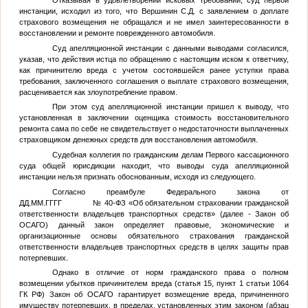
Отказывая в удовлетворении исковых требований, суд первой
инстанции, исходил из того, что Вершинин С.Д. с заявлением о доплате
страхового возмещения не обращался и не имел заинтересованности в
восстановлении и ремонте поврежденного автомобиля.
Суд апелляционной инстанции с данными выводами согласился,
указав, что действия истца по обращению с настоящим иском к ответчику,
как причинителю вреда с учетом состоявшейся ранее уступки права
требования, заключенного соглашения о выплате страхового возмещения,
расценивается как злоупотребление правом.
При этом суд апелляционной инстанции пришел к выводу, что
установленная в заключении оценщика стоимость восстановительного
ремонта сама по себе не свидетельствует о недостаточности выплаченных
страховщиком денежных средств для восстановления автомобиля.
Судебная коллегия по гражданским делам Первого кассационного
суда общей юрисдикции находит, что выводы суда апелляционной
инстанции нельзя признать обоснованным, исходя из следующего.
Согласно преамбуле Федерального закона от
ДД.ММ.ГГГГ
№ 40-ФЗ «Об обязательном страховании гражданской
ответственности владельцев транспортных средств» (далее - Закон об
ОСАГО) данный закон определяет правовые, экономические и
организационные основы обязательного страхования гражданской
ответственности владельцев транспортных средств в целях защиты прав
потерпевших.
Однако в отличие от норм гражданского права о полном
возмещении убытков причинителем вреда (статья 15, пункт 1 статьи 1064
ГК РФ) Закон об ОСАГО гарантирует возмещение вреда, причиненного
имуществу потерпевших, в пределах, установленных этим законом (абзац