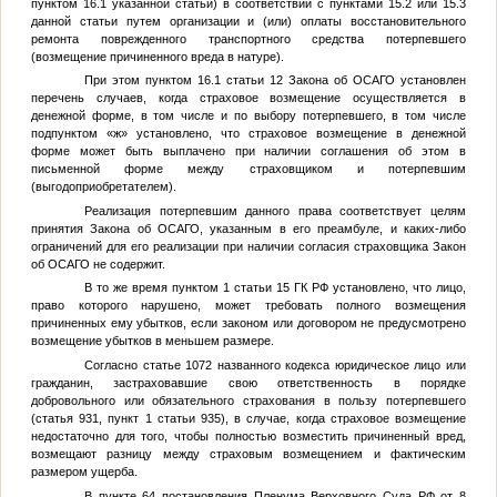
пунктом 16.1 указанной статьи) в соответствии с пунктами 15.2 или 15.3
данной статьи путем организации и (или) оплаты восстановительного
ремонта поврежденного транспортного средства потерпевшего
(возмещение причиненного вреда в натуре).
При этом пунктом 16.1 статьи 12 Закона об ОСАГО установлен
перечень случаев, когда страховое возмещение осуществляется в
денежной форме, в том числе и по выбору потерпевшего, в том числе
подпунктом «ж» установлено, что страховое возмещение в денежной
форме может быть выплачено при наличии соглашения об этом в
письменной форме между страховщиком и потерпевшим
(выгодоприобретателем).
Реализация потерпевшим данного права соответствует целям
принятия Закона об ОСАГО, указанным в его преамбуле, и каких-либо
ограничений для его реализации при наличии согласия страховщика Закон
об ОСАГО не содержит.
В то же время пунктом 1 статьи 15 ГК РФ установлено, что лицо,
право которого нарушено, может требовать полного возмещения
причиненных ему убытков, если законом или договором не предусмотрено
возмещение убытков в меньшем размере.
Согласно статье 1072 названного кодекса юридическое лицо или
гражданин, застраховавшие свою ответственность в порядке
добровольного или обязательного страхования в пользу потерпевшего
(статья 931, пункт 1 статьи 935), в случае, когда страховое возмещение
недостаточно для того, чтобы полностью возместить причиненный вред,
возмещают разницу между страховым возмещением и фактическим
размером ущерба.
В пункте 64 постановления Пленума Верховного Суда РФ от 8