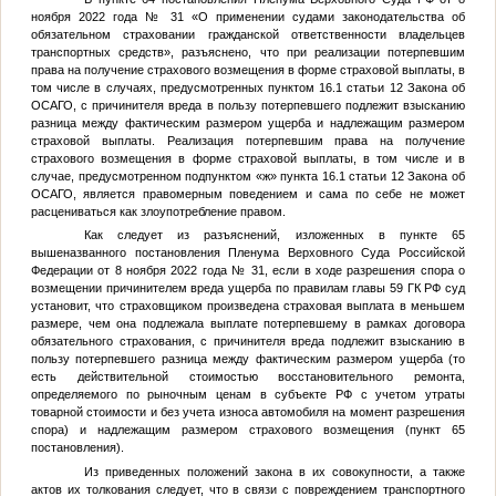
ноября 2022 года № 31 «О применении судами законодательства об
обязательном страховании гражданской ответственности владельцев
транспортных средств», разъяснено, что при реализации потерпевшим
права на получение страхового возмещения в форме страховой выплаты, в
том числе в случаях, предусмотренных пунктом 16.1 статьи 12 Закона об
ОСАГО, с причинителя вреда в пользу потерпевшего подлежит взысканию
разница между фактическим размером ущерба и надлежащим размером
страховой выплаты. Реализация потерпевшим права на получение
страхового возмещения в форме страховой выплаты, в том числе и в
случае, предусмотренном подпунктом «ж» пункта 16.1 статьи 12 Закона об
ОСАГО, является правомерным поведением и сама по себе не может
расцениваться как злоупотребление правом.
Как следует из разъяснений, изложенных в пункте 65
вышеназванного постановления Пленума Верховного Суда Российской
Федерации от 8 ноября 2022 года № 31, если в ходе разрешения спора о
возмещении причинителем вреда ущерба по правилам главы 59 ГК РФ суд
установит, что страховщиком произведена страховая выплата в меньшем
размере, чем она подлежала выплате потерпевшему в рамках договора
обязательного страхования, с причинителя вреда подлежит взысканию в
пользу потерпевшего разница между фактическим размером ущерба (то
есть действительной стоимостью восстановительного ремонта,
определяемого по рыночным ценам в субъекте РФ с учетом утраты
товарной стоимости и без учета износа автомобиля на момент разрешения
спора) и надлежащим размером страхового возмещения (пункт 65
постановления).
Из приведенных положений закона в их совокупности, а также
актов их толкования следует, что в связи с повреждением транспортного