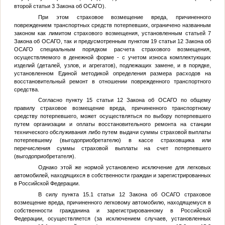
второй статьи 3 Закона об ОСАГО).
При этом страховое возмещение вреда, причиненного
повреждением транспортных средств потерпевших, ограничено названным
законом как лимитом страхового возмещения, установленным статьей 7
Закона об ОСАГО, так и предусмотренным пунктом 19 статьи 12 Закона об
ОСАГО специальным порядком расчета страхового возмещения,
осуществляемого в денежной форме - с учетом износа комплектующих
изделий (деталей, узлов, и агрегатов), подлежащих замене, и в порядке,
установленном Единой методикой определения размера расходов на
восстановительный ремонт в отношении поврежденного транспортного
средства.
Согласно пункту 15 статьи 12 Закона об ОСАГО по общему
правилу страховое возмещение вреда, причиненного транспортному
средству потерпевшего, может осуществляться по выбору потерпевшего
путем организации и оплаты восстановительного ремонта на станции
технического обслуживания либо путем выдачи суммы страховой выплаты
потерпевшему (выгодоприобретателю) в кассе страховщика или
перечисления суммы страховой выплаты на счет потерпевшего
(выгодоприобретателя).
Однако этой же нормой установлено исключение для легковых
автомобилей, находящихся в собственности граждан и зарегистрированных
в Российской Федерации.
В силу пункта 15.1 статьи 12 Закона об ОСАГО страховое
возмещение вреда, причиненного легковому автомобилю, находящемуся в
собственности гражданина и зарегистрированному в Российской
Федерации, осуществляется (за исключением случаев, установленных