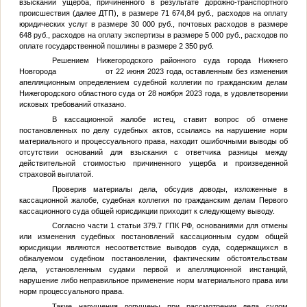
взыскании ущерба, причиненного в результате дорожно-транспортного
происшествия (далее ДТП), в размере 71 674,84 руб., расходов на оплату
юридических услуг в размере 30 000 руб., почтовых расходов в размере
648 руб., расходов на оплату экспертизы в размере 5 000 руб., расходов по
оплате государственной пошлины в размере 2 350 руб.
Решением Нижегородского районного суда города Нижнего
Новгорода от 22 июня 2023 года, оставленным без изменения
апелляционным определением судебной коллегии по гражданским делам
Нижегородского областного суда от 28 ноября 2023 года, в удовлетворении
исковых требований отказано.
В кассационной жалобе истец, ставит вопрос об отмене
постановленных по делу судебных актов, ссылаясь на нарушение норм
материального и процессуального права, находит ошибочными выводы об
отсутствии оснований для взыскания с ответчика разницы между
действительной стоимостью причиненного ущерба и произведенной
страховой выплатой.
Проверив материалы дела, обсудив доводы, изложенные в
кассационной жалобе, судебная коллегия по гражданским делам Первого
кассационного суда общей юрисдикции приходит к следующему выводу.
Согласно части 1 статьи 379.7 ГПК РФ, основаниями для отмены
или изменения судебных постановлений кассационным судом общей
юрисдикции являются несоответствие выводов суда, содержащихся в
обжалуемом судебном постановлении, фактическим обстоятельствам
дела, установленным судами первой и апелляционной инстанций,
нарушение либо неправильное применение норм материального права или
норм процессуального права.
Такие нарушения допущены при рассмотрении дела судом