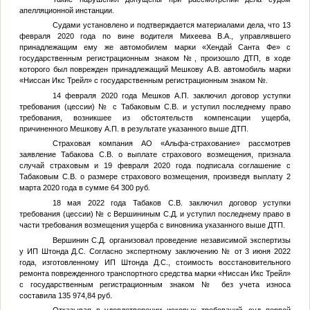
апелляционной инстанции.
Судами установлено и подтверждается материалами дела, что 13
февраля 2020 года по вине водителя Михеева В.А., управлявшего
принадлежащим ему же автомобилем марки «Хендай Санта Фе» с
государственным регистрационным знаком
№
, произошло ДТП, в ходе
которого был поврежден принадлежащий Мешкову А.В. автомобиль марки
«Ниссан Икс Трейл» с государственным регистрационным знаком
№
.
14 февраля 2020 года Мешков А.П. заключил договор уступки
требования (цессии)
№
с Табаковым С.В. и уступил последнему право
требования, возникшее из обстоятельств компенсации ущерба,
причиненного Мешкову А.П. в результате указанного выше ДТП.
Страховая компания АО «Альфа-страхование» рассмотрев
заявление Табакова С.В. о выплате страхового возмещения, признала
случай страховым и 19 февраля 2020 года подписала соглашение с
Табаковым С.В. о размере страхового возмещения, произведя выплату 2
марта 2020 года в сумме 64 300 руб.
18 мая 2022 года Табаков С.В. заключил договор уступки
требования (цессии)
№
с Вершининым С.Д. и уступил последнему право в
части требования возмещения ущерба с виновника указанного выше ДТП.
Вершинин С.Д. организовал проведение независимой экспертизы
у ИП Штонда Д.С. Согласно экспертному заключению
№
от 3 июня 2022
года, изготовленному ИП Штонда Д.С., стоимость восстановительного
ремонта поврежденного транспортного средства марки «Ниссан Икс Трейл»
с государственным регистрационным знаком
№
без учета износа
составила 135 974,84 руб.