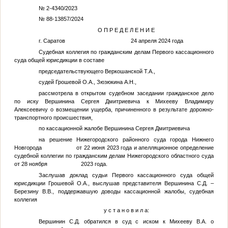
№ 2-4340/2023
№ 88-13857/2024
О П Р Е Д Е Л Е Н И Е
г. Саратов 24 апреля 2024 года
Судебная коллегия по гражданским делам Первого кассационного
суда общей юрисдикции в составе
председательствующего Веркошанской Т.А.,
судей Грошевой О.А., Зюзюкина А.Н.,
рассмотрела в открытом судебном заседании гражданское дело
по иску Вершинина Сергея Дмитриевича к Михееву Владимиру
Алексеевичу о возмещении ущерба, причиненного в результате дорожно-
транспортного происшествия,
по кассационной жалобе Вершинина Сергея Дмитриевича
на решение Нижегородского районного суда города Нижнего
Новгорода от 22 июня 2023 года и апелляционное определение
судебной коллегии по гражданским делам Нижегородского областного суда
от 28 ноября 2023 года.
Заслушав доклад судьи Первого кассационного суда общей
юрисдикции Грошевой О.А., выслушав представителя Вершинина С.Д. –
Березину В.В., поддержавшую доводы кассационной жалобы, судебная
коллегия
у с т а н о в и л а:
Вершинин С.Д. обратился в суд с иском к Михееву В.А. о