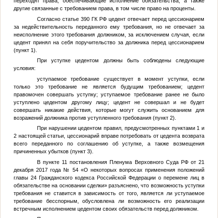
переходят права, обеспечивающие исполнение обязательства, а также
другие связанные с требованием права, в том числе право на проценты.
Согласно статье 390 ГК РФ цедент отвечает перед цессионарием
за недействительность переданного ему требования, но не отвечает за
неисполнение этого требования должником, за исключением случая, если
цедент принял на себя поручительство за должника перед цессионарием
(пункт 1).
При уступке цедентом должны быть соблюдены следующие
условия:
уступаемое требование существует в момент уступки, если
только это требование не является будущим требованием; цедент
правомочен совершать уступку; уступаемое требование ранее не было
уступлено цедентом другому лицу; цедент не совершал и не будет
совершать никакие действия, которые могут служить основанием для
возражений должника против уступленного требования (пункт 2).
При нарушении цедентом правил, предусмотренных пунктами 1 и
2 настоящей статьи, цессионарий вправе потребовать от цедента возврата
всего переданного по соглашению об уступке, а также возмещения
причиненных убытков (пункт 3).
В пункте 11 постановления Пленума Верховного Суда РФ от 21
декабря 2017 года № 54 «О некоторых вопросах применения положений
главы 24 Гражданского кодекса Российской Федерации о перемене лиц в
обязательстве на основании сделки» разъяснено, что возможность уступки
требования не ставится в зависимость от того, является ли уступаемое
требование бесспорным, обусловлена ли возможность его реализации
встречным исполнением цедентом своих обязательств перед должником.