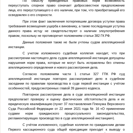
По смыслу приведенных правовых норм возможность
переуступать спорное право означает добросовестное предположение
лица, его переуступающего о его наличии, при том, что приобретающий его
осведомлен о его спорности.
При этом факт заключения потерпевшим договора уступки права
требования возмещения ущерба к виновнику, а также последующая уступка
данного права истцу не свидетельствуют о наличии злоупотребления
правом, поскольку не противоречит положениям статьи 382 ГК РФ.
Данные положения также не были учтены судом апелляционной
инстанции.
С учетом изложенного судебная коллегия находит, что при
рассмотрении настоящего дела судом апелляционной инстанции допущены
нарушения норм права, которые не могут быть исправлены без отмены
апелляционного определения и нового рассмотрения дела.
Согласно положениям части 1 статьи 327 ГПК РФ суд
апелляционной инстанции повторно рассматривает дело в судебном
заседании по правилам производства в суде первой инстанции с учётом
особенностей, предусмотренных главой 39 данного кодекса.
Повторное рассмотрение дела в суде апелляционной инстанции
предполагает проверку и оценку фактических обстоятельств дела и их
юридическую квалификацию (пункт 37 постановления Пленума Верховного
Суда Российской Федерации от 22 июня 2021 года № 16 «О применении
судами норм гражданского процессуального законодательства,
регламентирующих производство в суде апелляционной инстанции»).
С учётом изложенного, судебная коллегия по гражданским делам
Первого кассационного суда общей юрисдикции приходит к выводу о