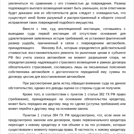
увеличиться по сравнению с его стоимостью до повреждения. Размер
подлежащего выплате возмещения может быть уменьшен, если ответчиком
будет доказано или из обстоятельств дела следует с очевидностью, что
существует иной более разумный и распространенный в обороте способ
исправления таких повреждений подобного имущества.
Вместе с тем, суд апелляционной инстанции, соглашаясь с
выводами суда первой инстанции об отсутствии основания для
удовлетворения заявленных истцом требований, не установил фактический
размер ущерба, причиненный в связи с повреждением автомобиля,
принадлежащего Михееву В.А., которым определяется действительной
стоимостью восстановительного ремонта по рыночным ценам в субъекте
РФ без учета износа автомобиля на момент разрешения спора, не
определил размер надлежащего страхового возмещения в рамках договора
обязательного страхования, сославшись лишь на письменные пояснения
собственника автомобиля о достаточности переданной ему суммы по
договору цессии для восстановления автомобиля.
При рассмотрении дела истец обращал внимание суда на данное
обстоятельство, однако его доводы оценки со стороны суда не получили.
Кроме того, в соответствии с пунктом 1 статьи 382 ГК РФ право
(требование), принадлежащее на основании обязательства кредитору,
может быть передано им другому лицу по сделке (уступка требования) или
может перейти к другому лицу на основании закона.
Пунктом 1 статьи 384 ГК РФ предусмотрено, что, если иное не
предусмотрено законом или договором, право первоначального кредитора
переходит к новому кредитору в том объеме и на тех условиях, которые
существовали к моменту перехода права. В частности, к новому кредитору