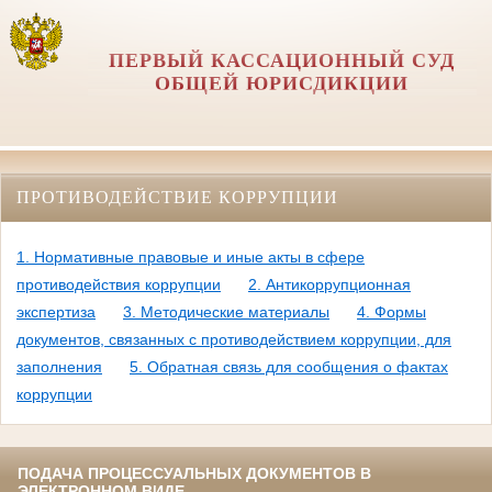
ПЕРВЫЙ КАССАЦИОННЫЙ СУД
ОБЩЕЙ ЮРИСДИКЦИИ
ПРОТИВОДЕЙСТВИЕ КОРРУПЦИИ
1. Нормативные правовые и иные акты в сфере
противодействия коррупции
2. Антикоррупционная
экспертиза
3. Методические материалы
4. Формы
документов, связанных с противодействием коррупции, для
заполнения
5. Обратная связь для сообщения о фактах
коррупции
ПОДАЧА ПРОЦЕССУАЛЬНЫХ ДОКУМЕНТОВ В
ЭЛЕКТРОННОМ ВИДЕ