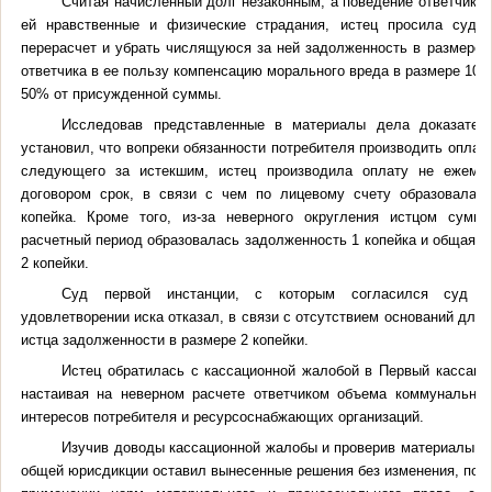
Считая начисленный долг незаконным, а поведение ответчик
ей нравственные и физические страдания, истец просила суд о
перерасчет и убрать числящуюся за ней задолженность в размере 2
ответчика в ее пользу компенсацию морального вреда в размере 100
50% от присужденной суммы.
Исследовав представленные в материалы дела доказатель
установил, что вопреки обязанности потребителя производить оплату 
следующего за истекшим, истец производила оплату не ежеме
договором срок, в связи с чем по лицевому счету образовалас
копейка. Кроме того, из-за неверного округления истцом сумм
расчетный период образовалась задолженность 1 копейка и общая з
2 копейки.
Суд первой инстанции, с которым согласился суд ап
удовлетворении иска отказал, в связи с отсутствием оснований для
истца задолженности в размере 2 копейки.
Истец обратилась с кассационной жалобой в Первый кассаци
настаивая на неверном расчете ответчиком объема коммунальных
интересов потребителя и ресурсоснабжающих организаций.
Изучив доводы кассационной жалобы и проверив материалы д
общей юрисдикции оставил вынесенные решения без изменения, поск