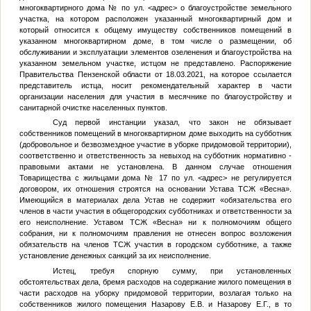
многоквартирного дома
№
по ул.
<адрес>
о благоустройстве земельного
участка, на котором расположен указанный многоквартирный дом и
который относится к общему имуществу собственников помещений в
указанном многоквартирном доме, в том числе о размещении, об
обслуживании и эксплуатации элементов озеленения и благоустройства на
указанном земельном участке, истцом не представлено. Распоряжение
Правительства Пензенской области от 18.03.2021, на которое ссылается
представитель истца, носит рекомендательный характер в части
организации населения для участия в месячнике по благоустройству и
санитарной очистке населенных пунктов.
Суд первой инстанции указал, что закон не обязывает
собственников помещений в многоквартирном доме выходить на субботник
(добровольное и безвозмездное участие в уборке придомовой территории),
соответственно и ответственность за невыход на субботник нормативно -
правовыми актами не установлена. В данном случае отношения
Товарищества с жильцами дома № 17 по ул.
<адрес>
не регулируется
договором, их отношения строятся на основании Устава ТСЖ «Весна».
Имеющийся в материалах дела Устав не содержит «обязательства его
членов в части участия в общегородских субботниках и ответственности за
его неисполнение. Уставом ТСЖ «Весна» ни к полномочиям общего
собрания, ни к полномочиям правления не отнесен вопрос возложения
обязательств на членов ТСЖ участия в городском субботнике, а также
установление денежных санкций за их неисполнение.
Истец, требуя спорную сумму, при установленных
обстоятельствах дела, бремя расходов на содержание жилого помещения в
части расходов на уборку придомовой территории, возлагая только на
собственников жилого помещения
Назарову Е.В.
и
Назарову Е.Г.
, в то