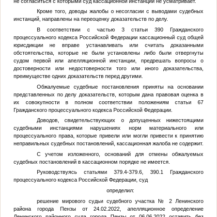
не согласиться с которыми суд кассационной инстанции не усматривает.
Кроме того, доводы жалобы о несогласии с выводами судебных
инстанций, направлены на переоценку доказательств по делу.
В соответствии с частью 3 статьи 390 Гражданского
процессуального кодекса Российской Федерации кассационный суд общей
юрисдикции не вправе устанавливать или считать доказанными
обстоятельства, которые не были установлены либо были отвергнуты
судом первой или апелляционной инстанции, предрешать вопросы о
достоверности или недостоверности того или иного доказательства,
преимуществе одних доказательств перед другими.
Обжалуемые судебные постановления приняты на основании
представленных по делу доказательств, которым дана правовая оценка в
их совокупности в полном соответствии положениям статьи 67
Гражданского процессуального кодекса Российской Федерации.
Доводов, свидетельствующих о допущенных нижестоящими
судебными инстанциями нарушениях норм материального или
процессуального права, которые привели или могли привести к принятию
неправильных судебных постановлений, кассационная жалоба не содержит.
С учетом изложенного, оснований для отмены обжалуемых
судебных постановлений в кассационном порядке не имеется.
Руководствуясь статьями 379.4-379.6, 390.1 Гражданского
процессуального кодекса Российской Федерации, суд
определил:
решение мирового судьи судебного участка № 2 Ленинского
района города Пензы от 24.02.2022, апелляционное определение
Ленинского районного суда города Пензы от 06.06.2022 оставить без