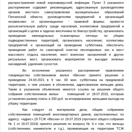
распространения новой коронавирусной инфекции. Пункт 3 указанного
распоряжения содержит рекомендацию, адресованную руководителям
органов местного самоуправления муниципальных образований
Пензенской области, руководителям предприятий и организаций
независимо от организационно - правовой формы: провести
разъяснительную работу среди населения, коллективов предприятий и
организаций о целях и задачах месячника по благоустройству, организовать
проведение еженедельных «санитарных пятниц» по уборке
подведомственных территорий, организовать население, коллективы
предприятий и организаций на проведение субботника, обеспечить
проведение работ по санитарной очистке лесопарковых зон и мест
массового отдыха населения, мест воинских захоронений и других
ритуальных мест, организовать мероприятия по высадке зеленых
насаждений, удалению сухостоя.
Во исполнение указанного распоряжения правлением
товарищества собственников жилья «Весна» принято решение о
проведении 24.04.2021 в 9 час. 00 мин. субботника на придомовой
территории, о чем указано в объявлении, адресованном жильцам дома.
Также в указанном объявлении имеется ссылка на решение общего
собрания собственников жилых помещений от 18.07.2019, которым
установлен размер платы в 200 руб. за игнорирование жильцами выхода на
уборку территории.
Как следует из материалов дела, общим собранием
собственников помещений многоквартирных домов, расположенных по
адресу:
<адрес>
,19 ТСЖ «Весна» от 18.07.2019 (протокол общего собрания
№ 1 от 18.07.2019) принято решение по вопросу № 6 о том, что жильцы
(собственники, наниматели и т.д.), проживающие на территории ТСЖ