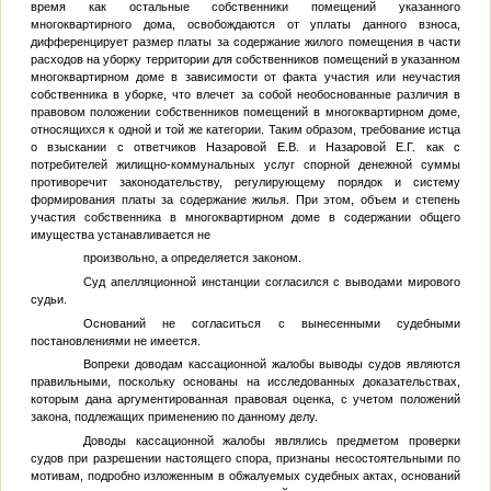
время как остальные собственники помещений указанного
многоквартирного дома, освобождаются от уплаты данного взноса,
дифференцирует размер платы за содержание жилого помещения в части
расходов на уборку территории для собственников помещений в указанном
многоквартирном доме в зависимости от факта участия или неучастия
собственника в уборке, что влечет за собой необоснованные различия в
правовом положении собственников помещений в многоквартирном доме,
относящихся к одной и той же категории. Таким образом, требование истца
о взыскании с ответчиков
Назаровой Е.В.
и
Назаровой Е.Г.
как с
потребителей жилищно-коммунальных услуг спорной денежной суммы
противоречит законодательству, регулирующему порядок и систему
формирования платы за содержание жилья. При этом, объем и степень
участия собственника в многоквартирном доме в содержании общего
имущества устанавливается не
произвольно, а определяется законом.
Суд апелляционной инстанции согласился с выводами мирового
судьи.
Оснований не согласиться с вынесенными судебными
постановлениями не имеется.
Вопреки доводам кассационной жалобы выводы судов являются
правильными, поскольку основаны на исследованных доказательствах,
которым дана аргументированная правовая оценка, с учетом положений
закона, подлежащих применению по данному делу.
Доводы кассационной жалобы являлись предметом проверки
судов при разрешении настоящего спора, признаны несостоятельными по
мотивам, подробно изложенным в обжалуемых судебных актах, оснований