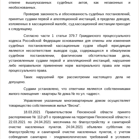
отмене вышеуказанных судебных актов, как незаконных и
необоснованных.
Проверив законность и обоснованность судебных постановлений,
принятых судами первой и апелляционной инстанций, в пределах доводов,
изложенных в кассационной жалобе, суд кассационной инстанции приходит
к следующему.
Согласно части 1 статьи 379.7 Гражданского процессуального
кодекса Российской Федерации основаниями для отмены или изменения
судебных постановлений кассационным судом общей юрисдикции
являются несоответствие выводов суда, содержащихся в обжалуемом
судебном постановлении, фактическим обстоятельствам дела,
установленным судами первой и апелляционной инстанций, нарушение
либо неправильное применение норм материального права или норм
процессуального права.
Таких нарушений при рассмотрении настоящего дела не
допущено.
Судами установлено, что ответчики являются собственниками
жилого помещения - квартиры
№
дома
№
по ул.
<адрес>
.
Управление указанным многоквартирным домом осуществляет
товарищество собственников жилья "Весна".
18.03.2021 Правительством Пензенской области принято
распоряжение № 112-рП о проведении на территории Пензенской области с
22.03.2021 по 24.04.2021 месячника по благоустройству и санитарной
очистке населенных пунктов. 24.04.2021 объявлен субботник по
благоустройству и санитарной очистке населенных пунктов, с учетом
соблюдения санитарно - эпидемиологических требований в условиях