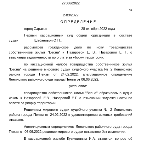
27306/2022
№
2-83/2022
О П Р Е Д Е Л Е Н И Е
город Саратов 28 октября 2022 года
Первый кассационный суд общей юрисдикции в составе
судьи Шабановой О.Н.,
рассмотрев гражданское дело по иску товарищества
собственников жилья "Весна" к
Назаровой Е. В.
,
Назаровой Е. Г.
о
взыскании задолженности по оплате за уборку территории,
по кассационной жалобе товарищества собственников жилья
"Весна" на решение мирового судьи судебного участка № 2 Ленинского
района города Пензы от 24.02.2022, апелляционное определение
Ленинского районного суда города Пензы от 06.06.2022,
установил:
товарищество собственников жилья "Весна" обратилось в суд с
иском к
Назаровой Е.В.
,
Назаровой Е.Г.
о взыскании задолженности по
оплате за уборку территории.
Решением мирового судьи судебного участка № 2 Ленинского
района города Пензы от 24.02.2022 в удовлетворении исковых требований
отказано.
Апелляционным определением Ленинского районного суда города
Пензы от 06.06.2022 решение мирового судьи оставлено без изменения.
В кассационной жалобе
Кузнецовым И.А.
ставится вопрос об