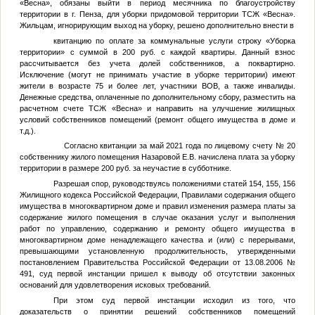
«Весна», обязаны выйти в период месячника по благоустройству
территории в г. Пенза, для уборки придомовой территории ТСЖ «Весна».
Жильцам, игнорирующим выход на уборку, решено дополнительно внести в
квитанцию по оплате за коммунальные услуги строку «Уборка
территории» с суммой в 200 руб. с каждой квартиры. Данный взнос
рассчитывается без учета долей собственников, а поквартирно.
Исключение (могут не принимать участие в уборке территории) имеют
жители в возрасте 75 и более лет, участники ВОВ, а также инвалиды.
Денежные средства, оплаченные по дополнительному сбору, разместить на
расчетном счете ТСЖ «Весна» и направить на улучшение жилищных
условий собственников помещений (ремонт общего имущества в доме и
т.д.).
Согласно квитанции за май 2021 года по лицевому счету № 20
собственнику жилого помещения
Назаровой Е.В.
начислена плата за уборку
территории в размере 200 руб. за неучастие в субботнике.
Разрешая спор, руководствуясь положениями статей 154, 155, 156
Жилищного кодекса Российской Федерации, Правилами содержания общего
имущества в многоквартирном доме и правил изменения размера платы за
содержание жилого помещения в случае оказания услуг и выполнения
работ по управлению, содержанию и ремонту общего имущества в
многоквартирном доме ненадлежащего качества и (или) с перерывами,
превышающими установленную продолжительность, утвержденными
постановлением Правительства Российской Федерации от 13.08.2006 №
491, суд первой инстанции пришел к выводу об отсутствии законных
оснований для удовлетворения исковых требований.
При этом суд первой инстанции исходил из того, что
доказательств о принятии решений собственников помещений