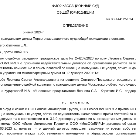
ФИО2
КАССАЦИОННЫЙ СУД
ОБЩЕЙ ЮРИСДИКЦИИ
№ 88-14412/2024
ОПРЕДЕЛЕНИЕ
 5 июня 2024 г.
о гражданским делам Первого кассационного суда общей юрисдикции в составе:
го Улитиной Е.Л.,
., Кретининой Л.В.,
том судебном заседании гражданское дело № 2-4287/2023 по иску Леонова Сергея
сОблЕИРЦ» о признании недействительным договора об организации расчетов за ж
ствлять начисление и приём платежей за жилищно-коммунальные услуги, печать и до
ора управления многоквартирным домом от 17 декабря 2020 г.
№
обе Леонова Сергея Александровича на решение Сергиево-Посадского городского с
е определение судебной коллегии по гражданским делам Московского областного суда от
ьи Курдюковой Н.А., объяснения представителя Леонова С.А – Коротких И.С., подд
у с т а н о в и л а:
ся в суд с иском к ООО «Люкс Инжинеринг Групп», ООО «МосОблЕИРЦ» о признании 
ищно-коммунальные услуги, обязании осуществлять начисление и приём платежей за 
 документа в соответствии с п. 3.1.9 договора управления многоквартирным домом от
я между ООО «Люкс Инжинеринг Групп» и ООО «МосОблЕИРЦ» договора об органи
03.2023 г., полагает, что данный договор нарушает законные интересы собств
тво, поскольку между собственниками помещений и Управляющей организацией