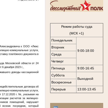
..
Режим работы суда
(МСК +1)
Понедельник
 Александровича к ООО «Люкс
Вторник
илищно-коммунальные услуги,
9:00-18:00
Среда
ставку платёжного документа в
Четверг
уда Московской области от 24
 6 декабря 2023 г.,
Пятница
9:00-16:45
ержавшего доводы кассационной
Суббота
Выходной
Воскресенье
недействительным договора об
Перерыв
13:00-13:45
жилищно-коммунальные услуги,
 17.12.2020 г.
№
, указывая на
зации расчетов за жилищно-
енников помещений, нарушает
 возник посредник, который