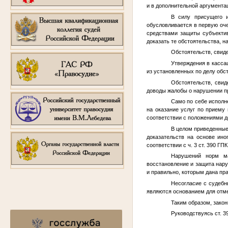
и в дополнительной аргумента
В силу присущего и
обусловливается в первую оч
средствами защиты субъектив
доказать те обстоятельства, н
Обстоятельств, свид
Утверждения в касса
из установленных по делу обс
Обстоятельств, сви
доводы жалобы о нарушении п
Само по себе исполн
на оказание услуг по приему
соответствии с положениями д
В целом приведенные
доказательств на основе ино
соответствии с ч. 3 ст. 390 ГП
Нарушений норм ма
восстановление и защита нар
и правильно, которым дана пра
Несогласие с судебн
являются основанием для отм
Таким образом, зако
Руководствуясь ст. 3