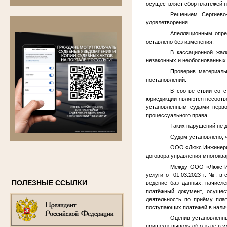
осуществляет сбор платежей н
Решением Сергиево-
удовлетворения.
Апелляционным опре
оставлено без изменения.
В кассационной жал
незаконных и необоснованных
Проверив материалы
постановлений.
В соответствии со 
юрисдикции являются несоотв
установленным судами перво
процессуального права.
Таких нарушений не 
Судом установлено, 
ООО «Люкс Инжинерин
договора управления многоква
Между ООО «Люкс Ин
услуги от 01.03.2023 г.
№
, в
ПОЛЕЗНЫЕ ССЫЛКИ
ведение баз данных, начисл
платёжный документ, осущес
деятельность по приёму пла
поступающих платежей в нали
Оценив установленны
пришел к выводу об отказе в 