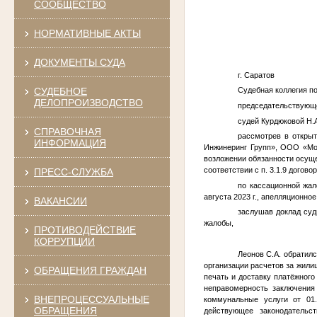
СООБЩЕСТВО
НОРМАТИВНЫЕ АКТЫ
ДОКУМЕНТЫ СУДА
г. Саратов
СУДЕБНОЕ
Судебная коллегия п
ДЕЛОПРОИЗВОДСТВО
председательствующе
судей Курдюковой Н.А
СПРАВОЧНАЯ
рассмотрев в откры
ИНФОРМАЦИЯ
Инжинеринг Групп», ООО «Мо
возложении обязанности осуще
соответствии с п. 3.1.9 догов
ПРЕСС-СЛУЖБА
по кассационной жал
августа 2023 г., апелляционно
ВАКАНСИИ
заслушав доклад суд
жалобы,
ПРОТИВОДЕЙСТВИЕ
КОРРУПЦИИ
Леонов С.А. обратил
организации расчетов за жил
ОБРАЩЕНИЯ ГРАЖДАН
печать и доставку платёжного
неправомерность заключени
ВНЕПРОЦЕССУАЛЬНЫЕ
коммунальные услуги от 01.
ОБРАЩЕНИЯ
действующее законодательс