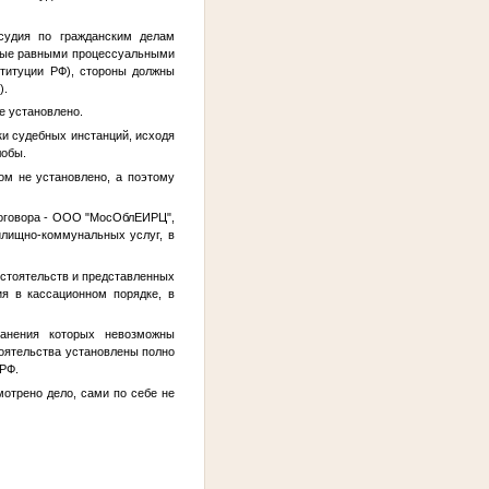
осудия по гражданским делам
нные равными процессуальными
ституции РФ), стороны должны
).
е установлено.
ки судебных инстанций, исходя
лобы.
ом не установлено, а поэтому
договора - ООО "МосОблЕИРЦ",
илищно-коммунальных услуг, в
бстоятельств и представленных
ия в кассационном порядке, в
ранения которых невозможны
оятельства установлены полно
 РФ.
мотрено дело, сами по себе не