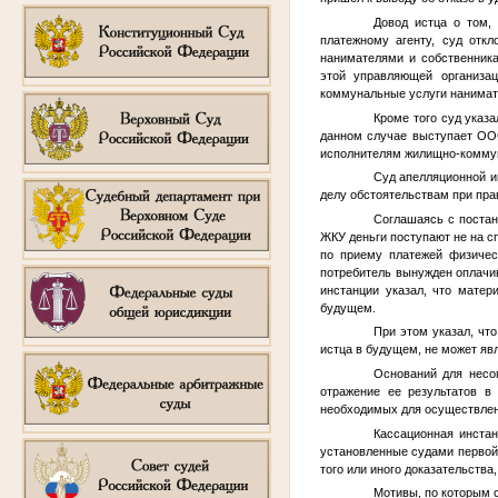
Довод истца о том,
платежному агенту, суд отк
нанимателями и собственник
этой управляющей организа
коммунальные услуги нанимат
Кроме того суд указ
данном случае выступает ООО
исполнителям жилищно-коммун
Суд апелляционной и
делу обстоятельствам при пра
Соглашаясь с постан
ЖКУ деньги поступают не на сп
по приему платежей физичес
потребитель вынужден оплачи
инстанции указал, что матер
будущем.
При этом указал, чт
истца в будущем, не может яв
Оснований для несо
отражение ее результатов в
необходимых для осуществлен
Кассационная инстан
установленные судами первой 
того или иного доказательства
Мотивы, по которым 