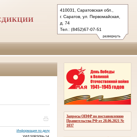
410031, Саратовская обл.,
г. Саратов, ул. Первомайская,
СДИКЦИИ
д. 74
Тел.: (8452)67-07-51
(8452)98-28-84
развернуть
(8452)98-33-51
1kas@sudrf.ru
Запросы ОПФР по постановлению
Правительства РФ от 28.06.2021 №
1037
Информация по делу
УИД 50RS0
№
-14