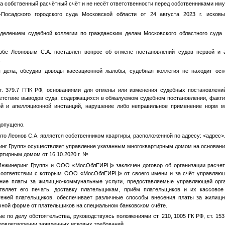
а собственный расчётный счёт и не несёт ответственности перед собственниками им
Посадского городского суда Московской области от 24 августа 2023 г. исков
делением судебной коллегии по гражданским делам Московского областного суда 
обе Леоновым С.А. поставлен вопрос об отмене постановлений судов первой и а
.
 дела, обсудив доводы кассационной жалобы, судебная коллегия не находит ос
ст. 379.7 ГПК РФ, основаниями для отмены или изменения судебных постановлен
етствие выводов суда, содержащихся в обжалуемом судебном постановлении, факти
й и апелляционной инстанций, нарушение либо неправильное применение норм м
допущено.
что Леонов С.А. является собственником квартиры, расположенной по адресу:
<адрес>
г Групп» осуществляет управление указанным многоквартирным домом на основан
ртирным домом от 16.10.2020 г.
№
жинеринг Групп» и ООО «МосОблЕИРЦ» заключен договор об организации расче
 соответствии с которым ООО «МосОблЕИРЦ» от своего имени и за счёт управляющ
ение платы за жилищно-коммунальные услуги, предоставляемые управляющей орг
твляет его печать, доставку плательщикам, приём плательщиков и их кассовое
тежей плательщиков, обеспечивает различные способы внесения платы за жилищн
чной форме от плательщиков на специальном банковском счёте.
е по делу обстоятельства, руководствуясь положениями ст. 210, 1005 ГК РФ, ст. 15
удовлетворении заявленных исковых требований.