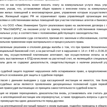
 что он как потребитель может вносить плату за коммунальные услуги лишь упр
лонил, указав, что, устанавливая общее правило о внесении платы за коммуналь
ами жилых помещений в многоквартирное доме, управление которым осуществляет
ции, Жилищный кодекс РФ не ограничивает права управляющей организации вно
елями и собственниками жилых помещений при участии платежных агентов и банковск
ал, что ООО «Люкс Инжинеринг Групп» реализовано право на заключение договора с
 "МосОблЕИРЦ", на оказание услуг по приему платежей от собственников помеще
альных услуг, в соответствии с положениями действующего законодательства.
нстанции с решением суда согласился, признав его законным и обоснованным, соот
вильном применении норм материального и процессуального права.
овленным решением и отклоняя доводы жалобы о том, что при приеме безналичных
ециальный банковский счет, а на расчетный счет в нарушение п. 14 ст. 4 ФЗ о J3.06
ки лиц, осуществляемой платежными агентами», при осуществлении оплаты за 
вать выставленные в ЕПД начисления на расчетный счет, не являющийся специальн
иалы дела не содержат доказательств, свидетельствующих о наличии реальной у
о судебной защите подлежит нарушенное либо оспариваемое право, а предположени
ляться основанием для защиты в судебном порядке.
гласия с данными выводами у суда кассационной инстанции не имеется, тем боле
 судебных актах являются проявлением дискреционных полномочий судов первой
ия правосудия вытекающих из принципа самостоятельности судебной власти.
ция не вправе переоценивать доказательства вновь, устанавливать или считать до
и апелляционной инстанции или опровергнутые, а также предрешать вопросы о дост
, преимущества одних доказательств перед другими.
суд апелляционной инстанций пришел к своим выводам, подробно приведены в обжал