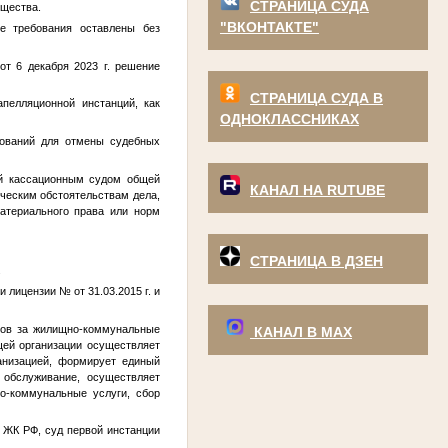
СТРАНИЦА СУДА
ущества.
"ВКОНТАКТЕ"
ые требования оставлены без
от 6 декабря 2023 г. решение
СТРАНИЦА СУДА В
пелляционной инстанций, как
ОДНОКЛАССНИКАХ
нований для отмены судебных
ий кассационным судом общей
КАНАЛ НА RUTUBE
ческим обстоятельствам дела,
атериального права или норм
СТРАНИЦА В ДЗЕН
.
ии лицензии
№
от 31.03.2015 г. и
тов за жилищно-коммунальные
КАНАЛ В МАХ
ей организации осуществляет
анизацией, формирует единый
 обслуживание, осуществляет
о-коммунальные услуги, сбор
3 ЖК РФ, суд первой инстанции