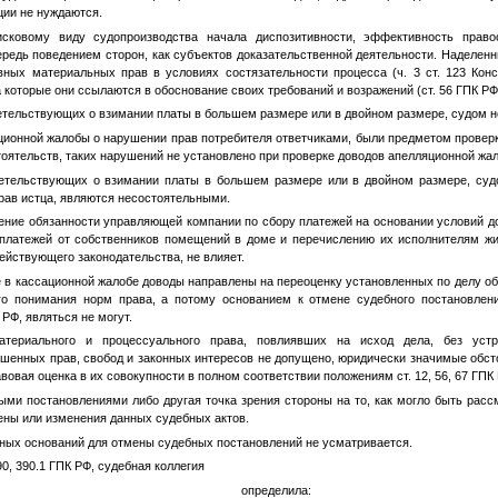
ции не нуждаются.
сковому виду судопроизводства начала диспозитивности, эффективность прав
ередь поведением сторон, как субъектов доказательственной деятельности. Наделе
ных материальных прав в условиях состязательности процесса (ч. 3 ст. 123 Кон
а которые они ссылаются в обоснование своих требований и возражений (ст. 56 ГПК РФ
етельствующих о взимании платы в большем размере или в двойном размере, судом н
ционной жалобы о нарушении прав потребителя ответчиками, были предметом провер
тоятельств, таких нарушений не установлено при проверке доводов апелляционной жа
детельствующих о взимании платы в большем размере или в двойном размере, суд
рав истца, являются несостоятельными.
ение обязанности управляющей компании по сбору платежей на основании условий 
 платежей от собственников помещений в доме и перечислению их исполнителям ж
ействующего законодательства, не влияет.
 в кассационной жалобе доводы направлены на переоценку установленных по делу о
го понимания норм права, а потому основанием к отмене судебного постановлен
К РФ, являться не могут.
териального и процессуального права, повлиявших на исход дела, без уст
ушенных прав, свобод и законных интересов не допущено, юридически значимые обст
вовая оценка в их совокупности в полном соответствии положениям ст. 12, 56, 67 ГПК
ыми постановлениями либо другая точка зрения стороны на то, как могло быть расс
ены или изменения данных судебных актов.
нных оснований для отмены судебных постановлений не усматривается.
90, 390.1 ГПК РФ, судебная коллегия
определила: