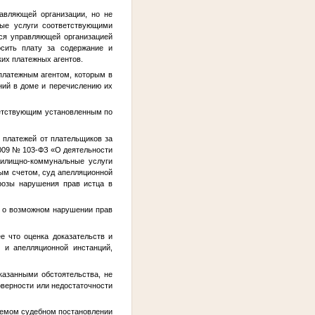
авляющей организации, но не
ные услуги соответствующими
ся управляющей организацией
сить плату за содержание и
их платежных агентов.
 платежным агентом, которым в
ний в доме и перечислению их
ветствующим установленным по
 платежей от плательщиков за
.2009 № 103-ФЗ «О деятельности
жилищно-коммунальные услуги
ым счетом, суд апелляционной
грозы нарушения прав истца в
е о возможном нарушении прав
е что оценка доказательств и
 и апелляционной инстанций,
казанными обстоятельства, не
оверности или недостаточности
уемом судебном постановлении